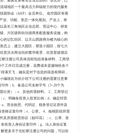
势、集聚众多著名企业总部的产业优势，已
流域地区一个最具活力和辐射力的现代服务
技园协会（IaSP）会员单位。 临空园区有着
了产业、功能、形态一体化规划。产业上，将
以及长三角地区企业总部、营运中心、研发
级、片区级和街坊级商务配套服务设施，构
心的记忆街区、以天山西路商办楼为核心的
形态上，建立大园区，塑造小园区，按七大
欣赏滨水商业街的繁华夜景，欣赏星级酒店
 虹桥注册公司具体流程包括准备材料、工商登
20个工作日完成注册，花费成本是缴纳给各个
打得满天飞，确实是对于信息的筛选有障碍，
小编现在为你介绍下公司注册的需要注意事
印件；b、备选公司名称字号（5~20个为
需出资）；e、其他所需材料。 2、工商登记
；c、明确各投资人投资比例；d、确定经营
：a、营业执照、代码证、税务登记证原件及
资格证复印件；e、公章。 4、核税阶段所需
件及房屋租赁协议（贴印花）；c、公章、发
、各投资人身份证复印件；g、法人身份证复
了解更多关于在虹桥注册公司的问题，可以给