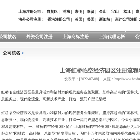
上海注册公司：
自贸区
|
浦东
|
崇明
|
奉贤
|
金山
|
宝山
|
松江
|
嘉
海外公司注册：
香港注册公司
|
英国
|
美国
|
新加坡
|
离岸公司注册
公司核名
外资公司注册
上海商标注册
上海代理记帐
公
公司核名
>
上海虹桥临空经济园区注册流程
发表于：[2022-07-08]
来源：http://www.baidu
虹桥临空经济园区是最具活力和辐射力的现代服务业集聚区。坚持高起点的“园林式
息服务业、现代物流业、高新技术产业，打造一流门户型总部经
虹桥临空经济园区是最具活力和辐射力的现代服务业集聚区。坚持高起点的“园林式
息服务业、现代物流业、高新技术产业，打造一流门户型总部经济园区。今天小编就
程及需要材料。 一、虹桥临空经济园区简介 上海虹桥临空经济园区规划总面积为5.
起点的“园林式、高科技、总部型”的发展目标，历时十五年来汲取海内外现代商务