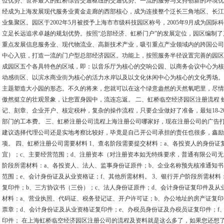
位优势、世界最大的虹桥综合交通枢纽的交通优势、一流的服务与支持创新的环境优
经成为上海发展现代服务业黄金走廊的西部核心，成为连接整个泛长三角地区、长江
业集聚区。园区于2002年5月被授予上海市市级科技园区称号，2005年9月成为国际科
立足长远追求卓越的规划优势。按照“总部经济、虹桥门户”的发展定位，园区编制
重点发展信息服务业、现代物流业、高新技术产业，吸引重点产业领域内的跨国公司
中心入驻，打造一流的门户型总部经济园区。功能上，按照服务半径设置完善的园区
成园区五个各具特色的区域，即：以音乐厅为核心的交响公园、以商务会议中心为核
动感街区、以滨水商业街为核心的活力水岸以及以文化休闲中心为核心的文化秀场。
主题塑造大小园的形态。不久的将来，您就可以在这个绿意盎然的天然氧吧里，尽情
傲然挺立的壮观景象，让您置身园中，流连忘返。 二、虹桥临空经济园区注册流程
记、刻章、企业开户、核定税种，复杂的操作流程，只要企业做好了准备，最短18-
部门的工本费。 三、虹桥注册公司流程上海注册公司哪家好，现在注册公司的广告
建议选择代理公司还是实地考察比较好，毕竟是自己开公司承担的责任也很多，鑫励
项。 四、虹桥注册公司需要材料 1、查名阶段需要提交材料：a、各投资人的身份证复
宜）；c、主要经营范围；d、注册资本（对注册资本如无特殊要求，普通有限公司无
阶段所需材料：a、各投资人、法人、监事身份证原件；b、企业名称预先核准通知书
范围；e、会计身份证及从业资格证；f、其他所需材料。 3、银行开户阶段所需材料
复印件；b、三方协议书（三份）；c、法人身份证原件；d、会计身份证复印件及从业
材料：a、营业执照、代码证、税务登记证、开户许可证；b、办公地址的房产证复印
票章；d、会计身份证及从业资格证复印件；e、办税员身份证及办税员证复印件；f
印件； 在上海虹桥临空经济园区注册公司的流程及资料就是这么多了，如果您还想