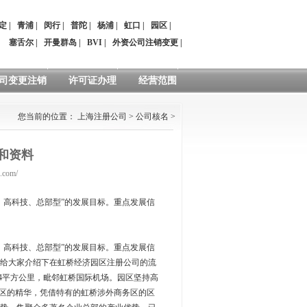
定
|
青浦
|
闵行
|
普陀
|
杨浦
|
虹口
|
园区
|
：
塞舌尔
|
开曼群岛
|
BVI
|
外资公司注销变更
|
司变更注销
许可证办理
经营范围
您当前的位置：
上海注册公司
>
公司核名
>
和资料
.com/
、高科技、总部型”的发展目标。重点发展信
、高科技、总部型”的发展目标。重点发展信
给大家介绍下在虹桥经济园区注册公司的流
14平方公里，毗邻虹桥国际机场。园区坚持高
园区的精华，凭借特有的虹桥涉外商务区的区