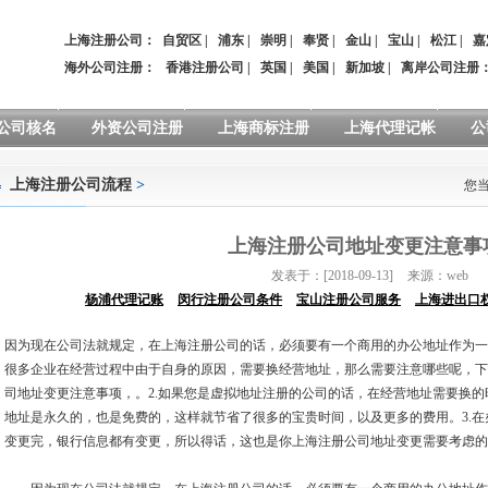
上海注册公司：
自贸区
|
浦东
|
崇明
|
奉贤
|
金山
|
宝山
|
松江
|
嘉
海外公司注册：
香港注册公司
|
英国
|
美国
|
新加坡
|
离岸公司注册
公司核名
外资公司注册
上海商标注册
上海代理记帐
公
上海注册公司流程
>
您
上海注册公司地址变更注意事
发表于：[2018-09-13]
来源：web
杨浦代理记账
闵行注册公司条件
宝山注册公司服务
上海进出口
因为现在公司法就规定，在上海注册公司的话，必须要有一个商用的办公地址作为一
很多企业在经营过程中由于自身的原因，需要换经营地址，那么需要注意哪些呢，下
司地址变更注意事项，。2.如果您是虚拟地址注册的公司的话，在经营地址需要换
地址是永久的，也是免费的，这样就节省了很多的宝贵时间，以及更多的费用。3.
变更完，银行信息都有变更，所以得话，这也是你上海注册公司地址变更需要考虑的