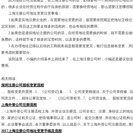
因为现在公司法就规定，在上海注册公司的话，必须要有一个商用的办公地址作
的，很多企业在经营过程中由于自身的原因，需要换经营地址，那么需要注意哪些呢
上海注册公司地址变更注意事项：
1.如果是实地注册企业的，在需要地址变更的话，据需要按照规定把地址迁移过
定区别的，而且这之间要走很多的流程的，也会有相应的费用。
2.如果您是虚拟地址注册的公司的话，在经营地址需要换的时候，就不需要去做
免费的，这样就节省了很多的宝贵时间，以及更多的费用。
3.在办理地址迁移以后你的工商税务就是都需要变更完，银行信息都有变更，所
要考虑的重要部分。
说到这里，小编的介绍基本上就结束了，在上海注册公司时，小编还是建议创业
费用。
相关阅读:
深圳注册公司股权变更流程
...、股权变更所需资...1、《公司登记(备... 3、公司变更根据法...关于公司章程修..
同意文件，...就转让事宜发给...> (3)公司章程另...7、公司营业执...、股权变更流
上海外资公司注册流程
...>上海外资公司注册流程上海...外资企业注册流...公司全名2、注册...身份证上的地址
投...家的公证机关公证...使馆∕领事馆认证...是公司时，提交注册登...所在地公证机构
审...企业董事会成员...各方董事委派书...以上就是小...关于上海外资公司注册流程...客服哦
2017上海注册公司地址变更手续及流程