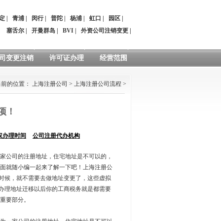
定
|
青浦
|
闵行
|
普陀
|
杨浦
|
虹口
|
园区
|
：
塞舌尔
|
开曼群岛
|
BVI
|
外资公司注销变更
|
司变更注销
许可证办理
经营范围
当前的位置：
上海注册公司
>
上海注册公司流程
>
项！
权办理时间
公司注册代办机构
家公司的注册地址，住宅地址是不可以的，
面就随小编一起来了解一下吧！上海注册公
的时候，就不需要去做地址变更了，这些虚拟
在办理地址迁移以后你的工商税务就是都需要
重要部分。