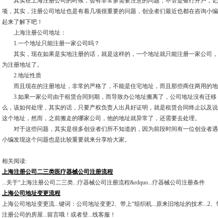
其实在上海注册公司的时候，会有非常多需要注意的问题，不管是银行开户，记
项，其实，注册公司地址也是有着几项很重要的问题，创业者们最近也都在咨询小编
起来了解下吧！
上海注册公司地址：
1.一个地址只能注册一家公司吗？
其实，现在如果是实地注册的话，就是这样的，一个地址就只能注册一家公司，
为注册地址了。
2.地址性质
而且现在的注册地址，非常的严格了，不能是住宅地址，而且那些商住两用的地
3.如果一家公司由于租赁合同到期，而导致办公地址搬离了，公司地址没有迁移
么，该如何处理，其实的话，只要产权负责人出具好证明，就是租赁合同终止以及说
这个地址，然而，之前搬走的哪家公司，他的地址就异常了，还需要去处理。
对于这些问题，其实是很多创业者们所不知道的，因为前段时间有一位创业者遇
小编发现这个问题也是比较重要就来分享给大家。
相关阅读:
上海注册公司二三类医疗器械公司注册流程
...关于“上海注册公司二三类...疗器械公司注册流程&rdquo...疗器械公司注册条件
上海公司地址变更流程
上海公司地址变更流...键词：公司地址变更2、带上“组织机...原来旧地址的技术...2、带
注册公司的房屋...留言哦！或者登...线客服！