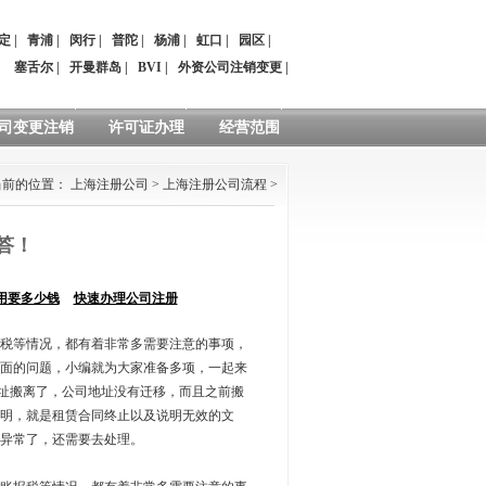
定
|
青浦
|
闵行
|
普陀
|
杨浦
|
虹口
|
园区
|
：
塞舌尔
|
开曼群岛
|
BVI
|
外资公司注销变更
|
司变更注销
许可证办理
经营范围
当前的位置：
上海注册公司
>
上海注册公司流程
>
答！
用要多少钱
快速办理公司注册
税等情况，都有着非常多需要注意的事项，
面的问题，小编就为大家准备多项，一起来
地址搬离了，公司地址没有迁移，而且之前搬
明，就是租赁合同终止以及说明无效的文
异常了，还需要去处理。