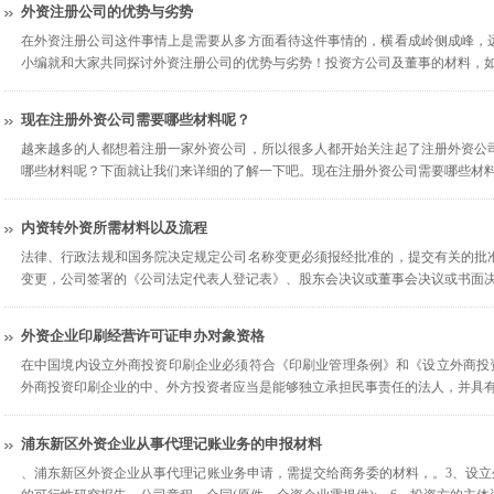
外资注册公司的优势与劣势
在外资注册公司这件事情上是需要从多方面看待这件事情的，横看成岭侧成峰，
小编就和大家共同探讨外资注册公司的优势与劣势！投资方公司及董事的材料，
现在注册外资公司需要哪些材料呢？
越来越多的人都想着注册一家外资公司，所以很多人都开始关注起了注册外资公
哪些材料呢？下面就让我们来详细的了解一下吧。现在注册外资公司需要哪些材
内资转外资所需材料以及流程
法律、行政法规和国务院决定规定公司名称变更必须报经批准的，提交有关的批
变更，公司签署的《公司法定代表人登记表》、股东会决议或董事会决议或书面
外资企业印刷经营许可证申办对象资格
在中国境内设立外商投资印刷企业必须符合《印刷业管理条例》和《设立外商投资
外商投资印刷企业的中、外方投资者应当是能够独立承担民事责任的法人，并具
浦东新区外资企业从事代理记账业务的申报材料
、浦东新区外资企业从事代理记账业务申请，需提交给商务委的材料，。3、设立