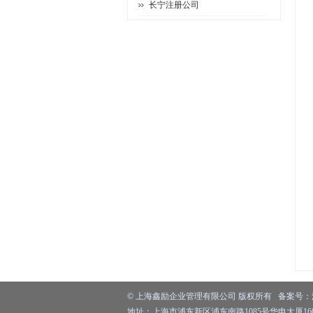
长宁注册公司
©
上海鑫励企业管理有限公司
版权所有 备案号：
地址：上海市浦东新区浦东南路1085号华申大厦1603