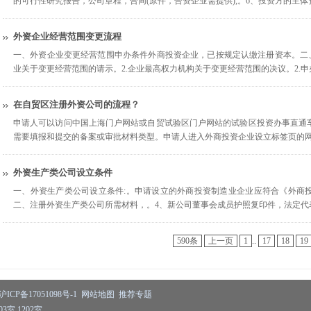
的可行性研究报告，公司章程，合同(原件，合资企业需提供);。6、投资方的主
外资企业经营范围变更流程
一、外资企业变更经营范围申办条件外商投资企业，已按规定认缴注册资本。二、
业关于变更经营范围的请示。2.企业最高权力机构关于变更经营范围的决议。2.
在自贸区注册外资公司的流程？
申请人可以访问中国上海门户网站或自贸试验区门户网站的试验区投资办事直通
需要填报和提交的备案或审批材料类型。申请人进入外商投资企业设立标签页的
外资生产类公司设立条件
一、外资生产类公司设立条件:。申请设立的外商投资制造业企业应符合《外商
二、注册外资生产类公司所需材料，。4、新公司董事会成员护照复印件，法定代
590条
上一页
1
..
17
18
19
沪ICP备17051098号-1
网站地图
推荐专题
室 1202室