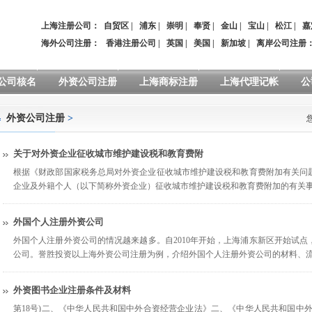
上海注册公司：
自贸区
|
浦东
|
崇明
|
奉贤
|
金山
|
宝山
|
松江
|
嘉
海外公司注册：
香港注册公司
|
英国
|
美国
|
新加坡
|
离岸公司注册
公司核名
外资公司注册
上海商标注册
上海代理记帐
公
外资公司注册
>
关于对外资企业征收城市维护建设税和教育费附
根据《财政部国家税务总局对外资企业征收城市维护建设税和教育费附加有关问
企业及外籍个人（以下简称外资企业）征收城市维护建设税和教育费附加的有关
外国个人注册外资公司
外国个人注册外资公司的情况越来越多。自2010年开始，上海浦东新区开始试
公司。誉胜投资以上海外资公司注册为例，介绍外国个人注册外资公司的材料、
外资图书企业注册条件及材料
第18号)二、《中华人民共和国中外合资经营企业法》二、《中华人民共和国中