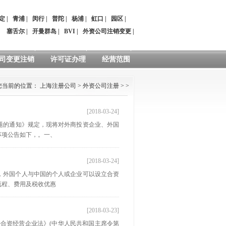
定
|
青浦
|
闵行
|
普陀
|
杨浦
|
虹口
|
园区
|
：
塞舌尔
|
开曼群岛
|
BVI
|
外资公司注销变更
|
司变更注销
许可证办理
经营范围
您当前的位置：
上海注册公司
>
外资公司注册
> >
[2018-03-24]
题的通知》规定，现将对外商投资企业、外国
事项公告如下，。一、
[2018-03-24]
点，外国个人与中国的个人或企业可以设立合资
流程、费用及税收优惠
[2018-03-23]
外合资经营企业法》(中华人民共和国主席令第