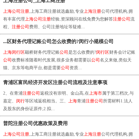
上海注册公司_上海工商注册
上海公司注册
,上海工商注册就选鑫励,专业
上海注册
公司代理机构,拥
有丰富代理
上海公司注册
经验,资深顾问在线免费为您解答
注册公司
流
程、
注册公司
费用、公司注册地址等疑难...
...区财务代理记账公司怎么收费的?闵行小规模公司
上海闵行区
颛桥财务代理记账
公司
是怎么收费的?
闵行区
财务会计记账
公司
收费标准随着时代发展,很多业务都需要以
公司
名义来做,类似天
猫、京东等电商平台,都是需要
公司
资质...
青浦区富民经济开发区注册公司流程及注意事项
2、在青浦
注册公司
返税没有崇明、金山高,在
上海市
属于第三档次,与
嘉定、
闵行
等区域返税相当。三、
上海
青浦
注册公司
所需材料1.法人
及股东的身份证原件;2.拟...
普陀注册公司优惠政策及费用
上海公司注册
,上海工商注册就选鑫励,专业
上海注册
公司代理机构,拥