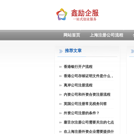
网站首页
上海注册公司流程
推荐文章
香港银行开户流程
香港公司存续证明文件是什么，
离岸公司注册流程
内资公司和外资合资注册流程
英国公司注册常见税务问答
外资公司注册的条件？
塞舌尔注册公司需要关注的七点
在上海注册外资企业需要提供什