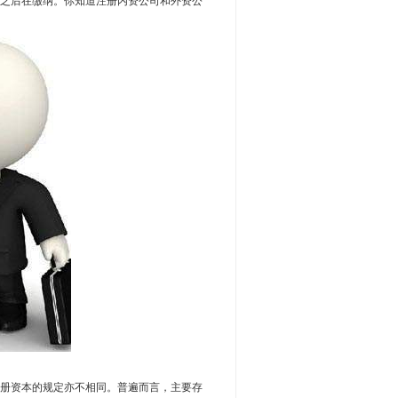
之后在缴纳。你知道注册内资公司和外资公
册资本的规定亦不相同。普遍而言，主要存