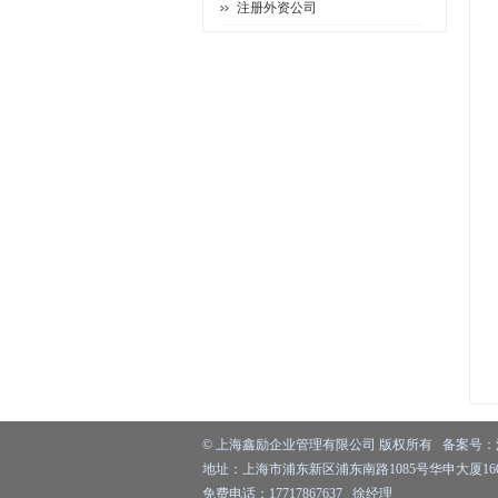
注册外资公司
©
上海鑫励企业管理有限公司
版权所有 备案号：
地址：上海市浦东新区浦东南路1085号华申大厦1603
免费电话：17717867637 徐经理