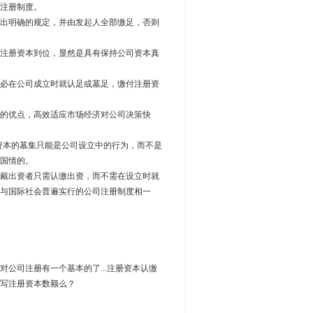
注册制度。
出明确的规定，并由发起人全部缴足，否则
注册资本到位，显然是具有保持公司资本真
必在公司成立时就认足或墓足，缴付注册资
的优点，高效适应市场经济对公司决策快
本的墓集只能是公司设立中的行为，而不是
国情的。
戴出资者只需认缴出资，而不需在设立时就
与国际社会普遍实行的公司注册制度相一
.家对公司注册有一个基本的了...注册资本认缴
.便写注册资本数额么？