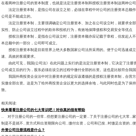
在着两种注册公司的资本制度，也就是法定注册资本制和授权注册资本制这两种公司
法定注册资本制，是指公司在设立之初，必须在章程中对公司的注册资本总额作
公司是不能成立的。
法定注册资本制，主要强调确定公司注册资本、加之在公司设立时，就要求全部
实性、防止公司设立过程中的欺诈和投机行为，有效地保障债权和交易安全等优点
授权注册资本制，是指在公司设立时，注册资本额亦应记载于章程，但发起人不
本总额中的一部分，公司即可成立。
授权注册资本制是目前世界上绝大多数国家公司法所采用的。便于公司迅速成立
速、高效的客观要求。
由此可见，我国(公司法》在此问题上实行的是法定注册资本制，它决定了注册资
公司成立后的行为，股东必须在设立的过程中缴付全部的出资。这也是比较符合我国
我国外商投资企业法中对注册资本的规定应该遵循的是授权注册资本制，合营方
实缴全部出资。这是为了给外商投资企业以更大的选择余地，与此同时也是为了保持
致。
相关阅读:
快来看看注册公司的七大常识吧！对你真的很有帮助
... 对于注册公司的一些常...些想要注册公司的一定要...了关于注册公司的七大常..
制是不是就不...资方式和出资期限向公司...缴付出资，公司和已按...时缴足出资的..
外资公司注册流程是什么？