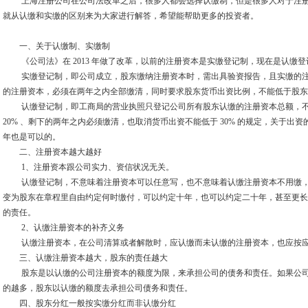
上海注册公司在公司法改革之后，很多人都会选择认缴制，但是很多人对于注册
就从认缴和实缴的区别来为大家进行解答，希望能帮助更多的投资者。
一、关于认缴制、实缴制
《公司法》在 2013 年做了改革，以前的注册资本是实缴登记制，现在是认缴登
实缴登记制，即公司成立，股东缴纳注册资本时，需出具验资报告，且实缴的注册资
的注册资本，必须在两年之内全部缴清，同时要求股东货币出资比例，不能低于股东全部
认缴登记制，即工商局的营业执照只登记公司所有股东认缴的注册资本总额，不
20% 、剩下的两年之内必须缴清，也取消货币出资不能低于 30% 的规定，关于出资
年也是可以的。
二、注册资本越大越好
1、注册资本跟公司实力、资信状况无关。
认缴登记制，不意味着注册资本可以任意写，也不意味着认缴注册资本不用缴，
变为股东在章程里自由约定何时缴付，可以约定十年，也可以约定二十年，甚至更长的
的责任。
2、认缴注册资本的补齐义务
认缴注册资本，在公司清算或者解散时，应认缴而未认缴的注册资本，也应按应
三、认缴注册资本越大，股东的责任越大
股东是以认缴的公司注册资本的额度为限，来承担公司的债务和责任。如果公司
的越多，股东以认缴的额度去承担公司债务和责任。
四、股东分红一般按实缴分红而非认缴分红