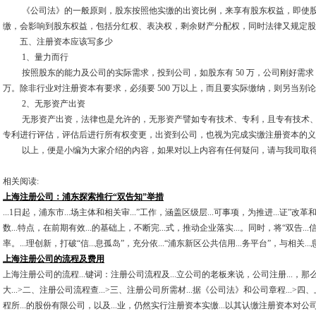
《公司法》的一般原则，股东按照他实缴的出资比例，来享有股东权益，即使股
缴，会影响到股东权益，包括分红权、表决权，剩余财产分配权，同时法律又规定股
五、注册资本应该写多少
1、量力而行
按照股东的能力及公司的实际需求，投到公司，如股东有 50 万，公司刚好需求 50 万
万。除非行业对注册资本有要求，必须要 500 万以上，而且要实际缴纳，则另当别
2、无形资产出资
无形资产出资，法律也是允许的，无形资产譬如专有技术、专利，且专有技术、
专利进行评估，评估后进行所有权变更，出资到公司，也视为完成实缴注册资本的义
以上，便是小编为大家介绍的内容，如果对以上内容有任何疑问，请与我司取得
相关阅读:
上海注册公司：浦东探索推行“双告知”举措
...1日起，浦东市...场主体和相关审...”工作，涵盖区级层...可事项，为推进...证”改
数...特点，在前期有效...的基础上，不断完...式，推动企业落实...。同时，将“双告...
率。...理创新，打破“信...息孤岛”，充分依...“浦东新区公共信用...务平台”，与相关.
上海注册公司的流程及费用
上海注册公司的流程...键词：注册公司流程及...立公司的老板来说，公司注册...，那么
大...>二、注册公司流程查...>三、注册公司所需材...据《公司法》和公司章程...>
程所...的股份有限公司，以及...业，仍然实行注册资本实缴...以其认缴注册资本对公司