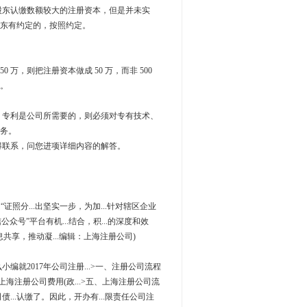
东认缴数额较大的注册资本，但是并未实
东有约定的，按照约定。
，则把注册资本做成 50 万，而非 500
论。
专利是公司所需要的，则必须对专有技术、
务。
联系，问您进项详细内容的解答。
革和“证照分...出坚实一步，为加...针对辖区企业
信公众号”平台有机...结合，积...的深度和效
..息共享，推动凝...编辑：上海注册公司)
小编就2017年公司注册...>一、注册公司流程
四、上海注册公司费用(政...>五、上海注册公司流
债...认缴了。因此，开办有...限责任公司注