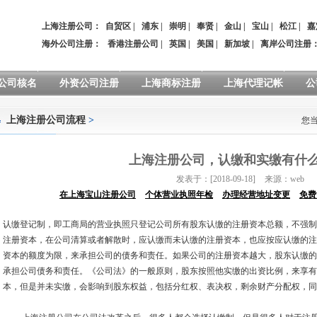
上海注册公司：
自贸区
|
浦东
|
崇明
|
奉贤
|
金山
|
宝山
|
松江
|
嘉
海外公司注册：
香港注册公司
|
英国
|
美国
|
新加坡
|
离岸公司注册
公司核名
外资公司注册
上海商标注册
上海代理记帐
公
上海注册公司流程
>
您
上海注册公司，认缴和实缴有什
发表于：[2018-09-18]
来源：web
在上海宝山注册公司
个体营业执照年检
办理经营地址变更
免费
认缴登记制，即工商局的营业执照只登记公司所有股东认缴的注册资本总额，不强制
注册资本，在公司清算或者解散时，应认缴而未认缴的注册资本，也应按应认缴的注
资本的额度为限，来承担公司的债务和责任。如果公司的注册资本越大，股东认缴的
承担公司债务和责任。《公司法》的一般原则，股东按照他实缴的出资比例，来享有
本，但是并未实缴，会影响到股东权益，包括分红权、表决权，剩余财产分配权，同