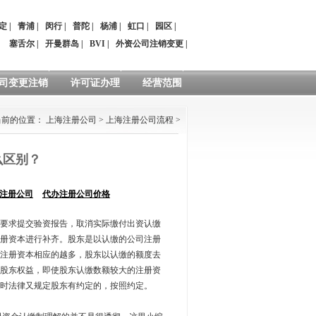
定
|
青浦
|
闵行
|
普陀
|
杨浦
|
虹口
|
园区
|
：
塞舌尔
|
开曼群岛
|
BVI
|
外资公司注销变更
|
司变更注销
许可证办理
经营范围
当前的位置：
上海注册公司
>
上海注册公司流程
>
么区别？
注册公司
代办注册公司价格
要求提交验资报告，取消实际缴付出资认缴
册资本进行补齐。股东是以认缴的公司注册
注册资本相应的越多，股东以认缴的额度去
股东权益，即使股东认缴数额较大的注册资
时法律又规定股东有约定的，按照约定。