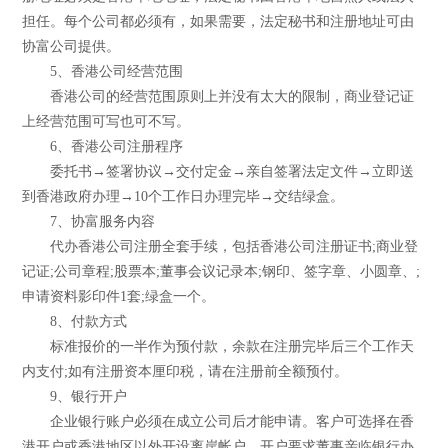
担任。每个公司都必须有，如果需要，法定秘书和注册地址可由
协富公司提供。
5、香港公司经营范围
香港公司的经营范围原则上并没有太大的限制，商业登记证
上经营范围可写也可不写。
6、香港公司注册程序
委托书→签署协议→交付定金→亲自签署法定文件→立即送
到香港政府办理→10个工作日办理完毕→交结绿盒。
7、协富服务内容
代办香港公司注册全套手续，包括香港公司注册证书;商业登
记证;公司章程;股票本;董事会议记录本;钢印、签字章、小圆章、;
申请资料影印件1套;绿盒一个。
8、付款方式
标准报价的一半作为预付款，余款在注册完毕后三个工作天
内支付;如有注册资本厘印税，请在注册前全额预付。
9、银行开户
企业银行账户必须在成立公司后才能申请。客户可选择在香
港开户或香港地区以外开设离岸帐户，开户要求董事亲临银行办