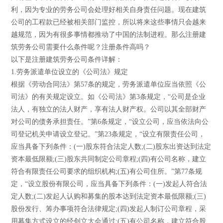
利，因为专业的劳务公司会处理好相关自身责任问题。现在建筑
公司的工程款已经被相关部门监控，所以将来这些事情只会越来
越规范，因为有很多事情都推动了中国的法制进程。那么注册建
筑劳务公司需要什么条件呢？注册条件高吗？
以下是注册建筑劳务公司条件详解：
1.劳务派遣单位设立的《公司法》规定
根据《劳动合同法》第57条的规定，劳务派遣单位应当依照《公
司法》的有关规定设立。如《公司法》第3条规定，“公司是企业
法人，有独立的法人财产，享有法人财产权。公司以其全部财产
对公司的债务承担责任。”第6条规定，“设立公司，应当依法向公
司登记机关申请设立登记。”第23条规定，“设立有限责任公司，
应当具备下列条件：(一)股东符合法定人数;(二)股东出资达到法定
资本最低限额;(三)股东共同制定公司章程;(四)有公司名称，建立
符合有限责任公司要求的组织机构;(五)有公司住所。”第77条规
定，“设立股份有限公司，应当具备下列条件：(一)发起人符合法
定人数;(二)发起人认购和募集的股本达到法定资本最低限额;(三)
股份发行、筹办事项符合法律规定;(四)发起人制订公司章程，采
用募集方式设立的经创立大会通过;(五)有公司名称，建立符合股