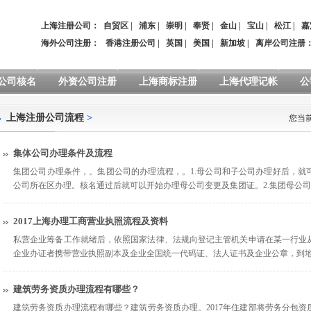
上海注册公司：
自贸区
|
浦东
|
崇明
|
奉贤
|
金山
|
宝山
|
松江
|
嘉
海外公司注册：
香港注册公司
|
英国
|
美国
|
新加坡
|
离岸公司注册
公司核名
外资公司注册
上海商标注册
上海代理记帐
公
上海注册公司流程
>
您当
集体公司办理条件及流程
集团公司办理条件，。集团公司的办理流程，。1.母公司和子公司办理好后，就
公司所在区办理。核名通过后就可以开始办理母公司变更及集团证。2.集团母公
2017上海办理工商营业执照流程及资料
私营企业筹备工作就绪后，依照国家法律、法规向登记主管机关申请在某一行业
企业办证者携带营业执照副本及企业全国统一代码证、法人证书及企业公章，到
建筑劳务资质办理流程有哪些？
建筑劳务资质办理流程有哪些？建筑劳务资质办理。2017年住建部将劳务分包