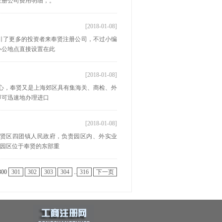
注册公司费用明细，。
[2018-01-08]
引了更多的投资者来奉贤注册公司，不过小编
办公地点直接设置在此
[2018-01-08]
心，奉贤又是上海郊区具有集海关、商检、外
即可迅速地办理进口
[2018-01-08]
奉贤区四团镇人民政府，负责园区内、外实业
。园区位于奉贤的东部重
300
301
302
303
304
..
316
下一页