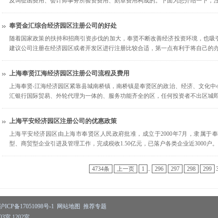
及询征函费用、会计师事务所验资费用、刻章费用构成的。下面为您介绍一下，
奉贤金汇综合经济园区注册公司的好处
随着国家政策的扶持和招商引资步伐的加大，奉贤不断改善经济投资环境，也吸
建议公司注册在经济园区或者开发区进行注册比较合适，第一点有利于将自己的
上海奉贤江海经济园区注册公司流程及费用
上海奉贤-江海经济园区紧靠县城南桥镇，南桥镇是奉贤区的政治、经济、文化中
汇银行国际贸易、外轮代理为一体的、服务功能齐全的区，任何投资者不出区城
上海平安经济园区注册公司的优惠政策
上海平安经济园区由上海市奉贤区人民政府批准，成立于2000年7月，隶属于
型、商贸型企业引进及管理工作，完成税收1.50亿元，已落户各类企业近3000户
4734条
上一页
1
..
296
297
298
299
沪ICP备17051098号-1
网站地图
推荐专题
室 1202室