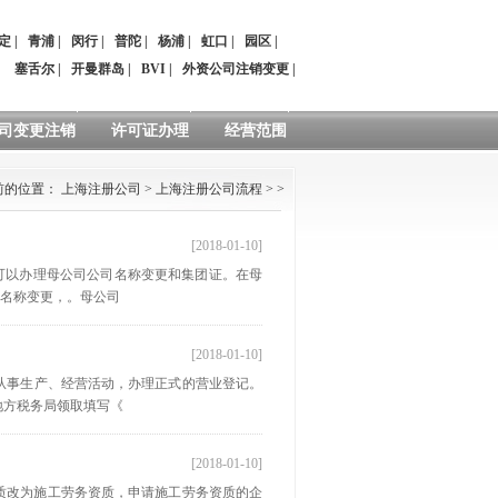
定
|
青浦
|
闵行
|
普陀
|
杨浦
|
虹口
|
园区
|
：
塞舌尔
|
开曼群岛
|
BVI
|
外资公司注销变更
|
司变更注销
许可证办理
经营范围
前的位置：
上海注册公司
>
上海注册公司流程
> >
[2018-01-10]
可以办理母公司公司名称变更和集团证。在母
司名称变更，。母公司
[2018-01-10]
从事生产、经营活动，办理正式的营业登记。
地方税务局领取填写《
[2018-01-10]
资质改为施工劳务资质，申请施工劳务资质的企