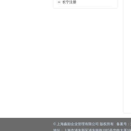
长宁注册
©
上海鑫励企业管理有限公司
版权所有 备案号：
地址：上海市浦东新区浦东南路1085号华申大厦1603