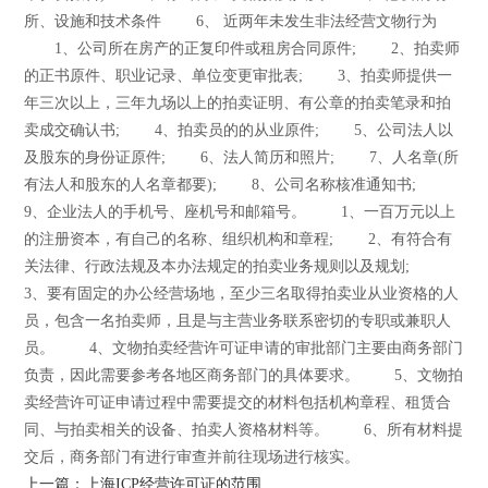
所、设施和技术条件 6、 近两年未发生非法经营文物行为
1、公司所在房产的正复印件或租房合同原件; 2、拍卖师
的正书原件、职业记录、单位变更审批表; 3、拍卖师提供一
年三次以上，三年九场以上的拍卖证明、有公章的拍卖笔录和拍
卖成交确认书; 4、拍卖员的的从业原件; 5、公司法人以
及股东的身份证原件; 6、法人简历和照片; 7、人名章(所
有法人和股东的人名章都要); 8、公司名称核准通知书;
9、企业法人的手机号、座机号和邮箱号。 1、一百万元以上
的注册资本，有自己的名称、组织机构和章程; 2、有符合有
关法律、行政法规及本办法规定的拍卖业务规则以及规划;
3、要有固定的办公经营场地，至少三名取得拍卖业从业资格的人
员，包含一名拍卖师，且是与主营业务联系密切的专职或兼职人
员。 4、文物拍卖经营许可证申请的审批部门主要由商务部门
负责，因此需要参考各地区商务部门的具体要求。 5、文物拍
卖经营许可证申请过程中需要提交的材料包括机构章程、租赁合
同、与拍卖相关的设备、拍卖人资格材料等。 6、所有材料提
交后，商务部门有进行审查并前往现场进行核实。
上一篇：上海ICP经营许可证的范围