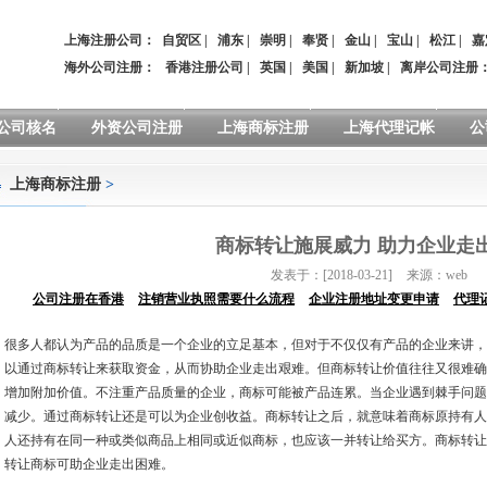
上海注册公司：
自贸区
|
浦东
|
崇明
|
奉贤
|
金山
|
宝山
|
松江
|
嘉
海外公司注册：
香港注册公司
|
英国
|
美国
|
新加坡
|
离岸公司注册
公司核名
外资公司注册
上海商标注册
上海代理记帐
公
上海商标注册
>
商标转让施展威力 助力企业走
发表于：[2018-03-21]
来源：web
公司注册在香港
注销营业执照需要什么流程
企业注册地址变更申请
代理
很多人都认为产品的品质是一个企业的立足基本，但对于不仅仅有产品的企业来讲，
以通过商标转让来获取资金，从而协助企业走出艰难。但商标转让价值往往又很难确
增加附加价值。不注重产品质量的企业，商标可能被产品连累。当企业遇到棘手问题
减少。通过商标转让还是可以为企业创收益。商标转让之后，就意味着商标原持有人
人还持有在同一种或类似商品上相同或近似商标，也应该一并转让给买方。商标转让
转让商标可助企业走出困难。