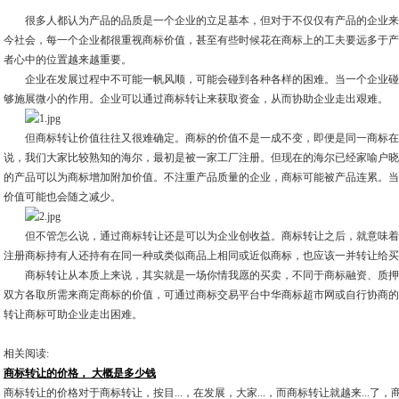
很多人都认为产品的品质是一个企业的立足基本，但对于不仅仅有产品的企业来
今社会，每一个企业都很重视商标价值，甚至有些时候花在商标上的工夫要远多于产
者心中的位置越来越重要。
企业在发展过程中不可能一帆风顺，可能会碰到各种各样的困难。当一个企业碰
够施展微小的作用。企业可以通过商标转让来获取资金，从而协助企业走出艰难。
但商标转让价值往往又很难确定。商标的价值不是一成不变，即便是同一商标在
说，我们大家比较熟知的海尔，最初是被一家工厂注册。但现在的海尔已经家喻户晓
的产品可以为商标增加附加价值。不注重产品质量的企业，商标可能被产品连累。当
价值可能也会随之减少。
但不管怎么说，通过商标转让还是可以为企业创收益。商标转让之后，就意味着
注册商标持有人还持有在同一种或类似商品上相同或近似商标，也应该一并转让给买
商标转让从本质上来说，其实就是一场你情我愿的买卖，不同于商标融资、质押
双方各取所需来商定商标的价值，可通过商标交易平台中华商标超市网或自行协商的
转让商标可助企业走出困难。
相关阅读:
商标转让的价格， 大概是多少钱
商标转让的价格对于商标转让，按目...，在发展，大家...，而商标转让就越来...了，商标