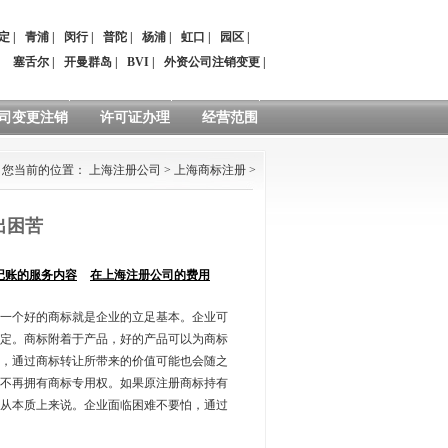
定
|
青浦
|
闵行
|
普陀
|
杨浦
|
虹口
|
园区
|
：
塞舌尔
|
开曼群岛
|
BVI
|
外资公司注销变更
|
司变更注销
许可证办理
经营范围
您当前的位置：
上海注册公司
>
上海商标注册
>
出困苦
记账的服务内容
在上海注册公司的费用
一个好的商标就是企业的立足基本。企业可
定。商标附着于产品，好的产品可以为商标
，通过商标转让所带来的价值可能也会随之
不再拥有商标专用权。如果原注册商标持有
从本质上来说。企业面临困难不要怕，通过