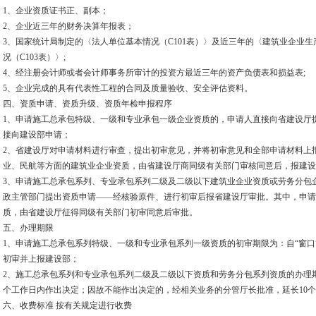
1、企业资质证书正、副本；
2、企业近三年的财务决算年报表；
3、国家统计局制定的〈法人单位基本情况（C101表）〉及近三年的〈建筑业企业生
况（C103表）〉;
4、经注册会计师或者会计师事务所审计的投资方最近三年的资产负债表和损益表;
5、企业完成的具有代表性工程的合同及质量验收、安全评估资料。
四、资质申请、资质升级、资质年检申报程序
1、申请施工总承包特级、一级和专业承包一级企业资质的，申请人直接向省建设厅
接向建设部申请；
2、省建设厅对申请材料进行审查，提出初审意见，并将初审意见和全部申请材料上
业、民航等方面的建筑业企业资质，由省建设厅商同级有关部门审核同意后，报建设
3、申请施工总承包系列、专业承包系列二级及二级以下建筑业企业资质或劳务分包企
政主管部门提出资质申请——经核验原件、进行初审后报省建设厅审批。其中，申请
质，由省建设厅征得同级有关部门初审同意后审批。
五、办理期限
1、申请施工总承包系列特级、一级和专业承包系列一级资质的初审期限为：自“窗口
初审并上报建设部；
2、施工总承包系列和专业承包系列二级及二级以下资质和劳务分包系列资质的办理期
个工作日内作出决定；因故不能作出决定的，经相关业务的分管厅长批准，延长10
六、收费标准 按有关规定进行收费