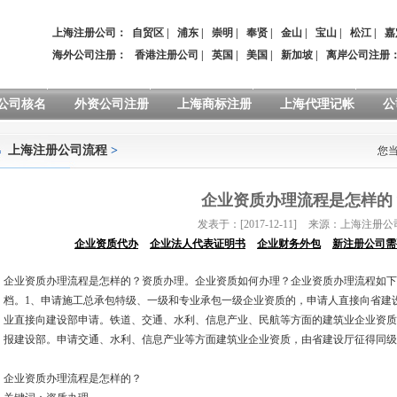
上海注册公司：
自贸区
|
浦东
|
崇明
|
奉贤
|
金山
|
宝山
|
松江
|
嘉
海外公司注册：
香港注册公司
|
英国
|
美国
|
新加坡
|
离岸公司注册
公司核名
外资公司注册
上海商标注册
上海代理记帐
公
上海注册公司流程
>
您
企业资质办理流程是怎样的
发表于：[2017-12-11]
来源：上海注册公
企业资质代办
企业法人代表证明书
企业财务外包
新注册公司需
企业资质办理流程是怎样的？资质办理。企业资质如何办理？企业资质办理流程如下
档。1、申请施工总承包特级、一级和专业承包一级企业资质的，申请人直接向省建
业直接向建设部申请。铁道、交通、水利、信息产业、民航等方面的建筑业企业资质
报建设部。申请交通、水利、信息产业等方面建筑业企业资质，由省建设厅征得同级
企业资质办理流程是怎样的？