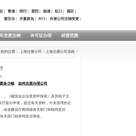
定
|
青浦
|
闵行
|
普陀
|
杨浦
|
虹口
|
园区
|
：
塞舌尔
|
开曼群岛
|
BVI
|
外资公司注销变更
|
司变更注销
许可证办理
经营范围
当前的位置：
上海注册公司
>
上海注册公司流程
>
？
司
要多少钱
如何注册办理公司
，。《建筑业企业资质申报表》及其电子文
设厅提出申请，提交有关资料，中央管理的企
，由省建设厅商同级有关部门审核同意后，
有关部门初审同意后审批。