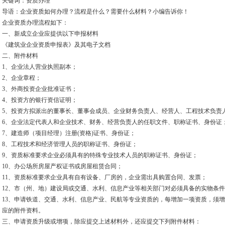
关键词：资质办理
导语：企业资质如何办理？流程是什么？需要什么材料？小编告诉你！
企业资质办理流程如下：
一、新成立企业应提供以下申报材料
《建筑业企业资质申报表》及其电子文档
二、附件材料
1、企业法人营业执照副本；
2、企业章程；
3、外商投资企业批准证书；
4、投资方的银行资信证明；
5、投资方拟派出的董事长、董事会成员、企业财务负责人、经营人、工程技术负责
6、企业法定代表人和企业技术、财务、经营负责人的任职文件、职称证书、身份证
7、建造师（项目经理）注册(资格)证书、身份证；
8、工程技术和经济管理人员的职称证书、身份证；
9、资质标准要求企业必须具有的特殊专业技术人员的职称证书、身份证；
10、办公场所房屋产权证书或房屋租赁合同；
11、资质标准要求企业具有自有设备、厂房的，企业需出具购置合同、发票；
12、市（州、地）建设局或交通、水利、信息产业等相关部门对必须具备的实物条
13、申请铁道、交通、水利、信息产业、民航等专业资质的，每增加一项资质，须
应的附件资料。
三、申请资质升级或增项，除应提交上述材料外，还应提交下列附件材料：