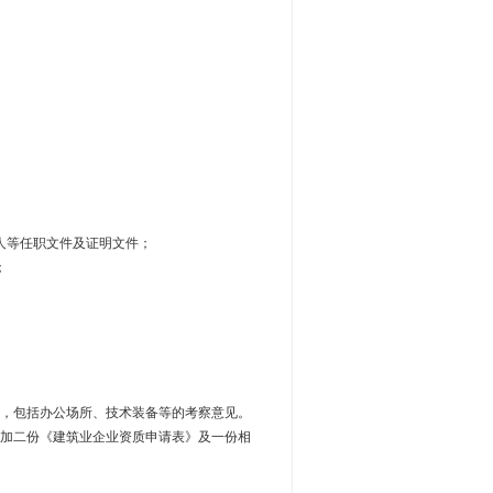
人等任职文件及证明文件；
；
件，包括办公场所、技术装备等的考察意见。
增加二份《建筑业企业资质申请表》及一份相