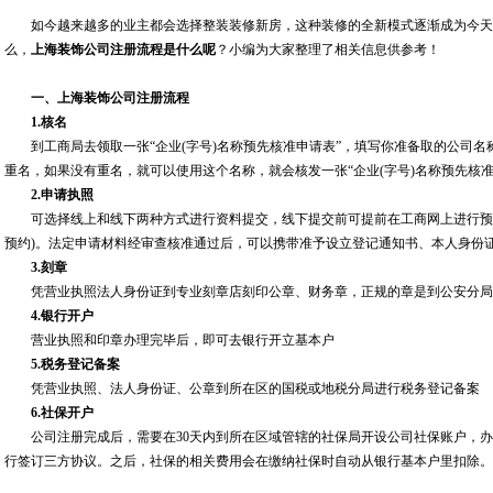
如今越来越多的业主都会选择整装装修新房，这种装修的全新模式逐渐成为今天
么，
上海装饰公司注册流程是什么呢
？小编为大家整理了相关信息供参考！
一、上海装饰公司注册流程
1.核名
到工商局去领取一张“企业(字号)名称预先核准申请表”，填写你准备取的公司名称
重名，如果没有重名，就可以使用这个名称，就会核发一张“企业(字号)名称预先核准
2.申请执照
可选择线上和线下两种方式进行资料提交，线下提交前可提前在工商网上进行预约
预约)。法定申请材料经审查核准通过后，可以携带准予设立登记通知书、本人身份
3.刻章
凭营业执照法人身份证到专业刻章店刻印公章、财务章，正规的章是到公安分局
4.银行开户
营业执照和印章办理完毕后，即可去银行开立基本户
5.税务登记备案
凭营业执照、法人身份证、公章到所在区的国税或地税分局进行税务登记备案
6.社保开户
公司注册完成后，需要在30天内到所在区域管辖的社保局开设公司社保账户，办
行签订三方协议。之后，社保的相关费用会在缴纳社保时自动从银行基本户里扣除。