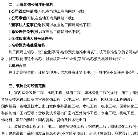
二、上海装饰公司注册资料
1.公司设立申请书
(可以在当地工商局网站下载)
2.公司章程
(可以在当地工商局网站下载);
3.董事法人监事任免书
(可以在当地工商局网站下载);
4.总经理任免书
(可以在当地工商局网站下载);
5.全体股东法人身份证原件;
6.名称预先核准通知书
到工商局去领取一张“企业(字号)名称预先核准申请表”，填写你准备取的公司名
名，就可以使用这个名称，就会核发一张“企业(字号)名称预先核准通知书”；
7.租房合同
并让房东提供房产证的复印件，房东身份证复印件。(一般住宅不允许注册公司，
三、装饰公司经营范围
1、
室内室外装饰工程、水电工程、机电工程、园林绿化工程的设计、施工；建
货物及技术进出口室内室外装饰工程、水电工程、机电工程、园林绿化工程的设计、
国内贸易；货物及技术进出口室内室外装饰工程、水电工程、机电工程、园林绿化工
私的购销；国内贸易；货物及技术进出口室内室外装饰工程、水电工程、机电工程、
饰材料、家私的购销；国内贸易；货物及技术进出口
2、
装饰装修工程设计、施工、建筑智能化工程；钢结构工程；园林绿化工程的
售；建筑装饰产品的研发及信息咨询(不含限制项目)；企业形象策划；品牌设计；