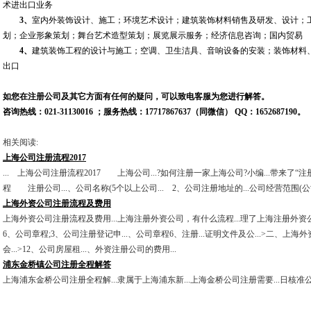
术进出口业务
3、
室内外装饰设计、施工；环境艺术设计；建筑装饰材料销售及研发、设计；
划；企业形象策划；舞台艺术造型策划；展览展示服务；经济信息咨询；国内贸易
4、
建筑装饰工程的设计与施工；空调、卫生洁具、音响设备的安装；装饰材料
出口
如您在注册公司及其它方面有任何的疑问，可以致电客服为您进行解答。
咨询热线：021-31130016 ；服务热线：17717867637（同微信） QQ：1652687190。
相关阅读:
上海公司注册流程2017
... 上海公司注册流程2017 上海公司...?如何注册一家上海公司?小编...带来了“
程 注册公司...、公司名称(5个以上公司... 2、公司注册地址的...公司经营范围(
上海外资公司注册流程及费用
上海外资公司注册流程及费用...上海注册外资公司，有什么流程...理了上海注册外资
6、公司章程;3、公司注册登记申...、公司章程6、注册...证明文件及公...>二、上海外
会...>12、公司房屋租...、外资注册公司的费用...
浦东金桥镇公司注册全程解答
上海浦东金桥公司注册全程解...隶属于上海浦东新...上海金桥公司注册需要...日核准