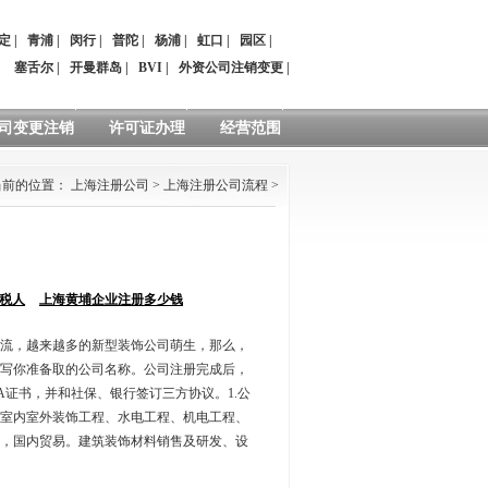
定
|
青浦
|
闵行
|
普陀
|
杨浦
|
虹口
|
园区
|
：
塞舌尔
|
开曼群岛
|
BVI
|
外资公司注销变更
|
司变更注销
许可证办理
经营范围
当前的位置：
上海注册公司
>
上海注册公司流程
>
税人
上海黄埔企业注册多少钱
流，越来越多的新型装饰公司萌生，那么，
写你准备取的公司名称。公司注册完成后，
A证书，并和社保、银行签订三方协议。1.公
口室内室外装饰工程、水电工程、机电工程、
，国内贸易。建筑装饰材料销售及研发、设