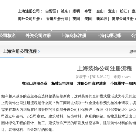
上海注册公司：
自贸区
|
浦东
|
崇明
|
奉贤
|
金山
|
宝山
|
松江
|
嘉
海外公司注册：
香港注册公司
|
英国
|
美国
|
新加坡
|
离岸公司注册
公司核名
外资公司注册
上海商标注册
上海代理记帐
公
上海注册公司流程
>
您
上海装饰公司注册流程
发表于：[2018-03-22]
来源：web
在宝山注册企业
柘林公司注册
注册公司流程浦东
小规模转一般纳
如今越来越多的业主都会选择整装装修新房，这种装修的全新模式逐渐成为今天的主
上海装饰公司注册流程是什么呢？到工商局去领取一张企业名称预先核准申请表，填
需要在30天内到所在区域管辖的社保局开设公司社保账户，办理《社保登记证》及C
司设立申请书。2.公司章程;。建筑材料、装饰材料、家私的购销。货物及技术进出
园林绿化工程的设计、施工。建筑装饰产品的研发及信息咨询。建筑装饰材料的购销
计。装饰材料、五金制品的购销。