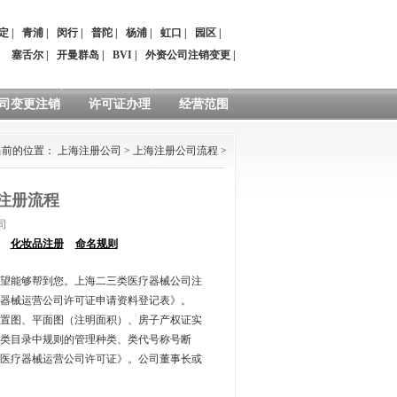
定
|
青浦
|
闵行
|
普陀
|
杨浦
|
虹口
|
园区
|
：
塞舌尔
|
开曼群岛
|
BVI
|
外资公司注销变更
|
司变更注销
许可证办理
经营范围
当前的位置：
上海注册公司
>
上海注册公司流程
>
注册流程
司
化妆品注册
命名规则
望能够帮到您。上海二三类医疗器械公司注
器械运营公司许可证申请资料登记表》。
置图、平面图（注明面积）、房子产权证实
类目录中规则的管理种类、类代号称号断
《医疗器械运营公司许可证》。公司董事长或