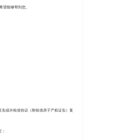
，希望能够帮到您。
证实或许租借协议（附租借房子产权证实）复
定；