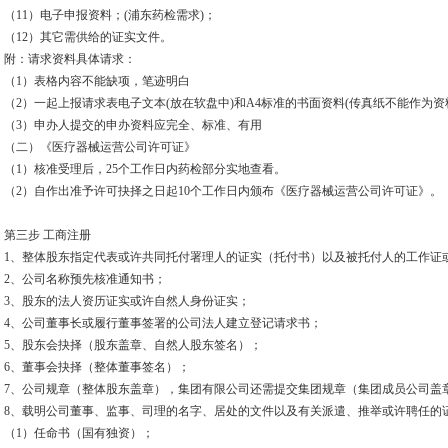
（11）电子申报资料；(浦东药检需求)；
（12）其它需供给的证实文件。
附：请求资料具体请求：
（1）表格内容不能缺项，笔迹明白
（2）一起上报请求表电子文本(放在软盘中)和A4标准的书面资料(传真纸不能作为资
（3）申办人提交的申办资料应完全、标准、有用
（二）《医疗器械运营公司许可证》
（1）核准受理后，25个工作日内药检部分实地查看。
（2）自作出准予许可抉择之日起10个工作日内颁布《医疗器械运营公司许可证》。
第三步 工商注册
1、整体股东指定代表或许共同托付署理人的证实（托付书）以及被托付人的工作证
2、公司名称预先核准通知书；
3、股东的法人资历证实或许自然人身份证实；
4、公司董事长或履行董事签署的公司法人建立登记请求书；
5、股东会抉择（股东盖章、自然人股东签名）；
6、董事会抉择（整体董事签名）；
7、公司规章（整体股东盖章），集团有限公司还需提交集团规章（集团成员公司盖
8、载明公司董事、监事、司理的名字、居处的文件以及有关派遣、推举或许聘任的
（1）任命书（国有独资）；