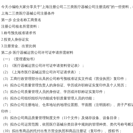
今天小编给大家分享关于“上海注册公司二三类医疗器械公司注册流程”的一些资料
上海二三类医疗器械公司注册条件
第一步 企业名称工商查名
注册公司核名所需资料：
1.称号预先核准请求书
2.投资人身份证实
3.注册资金、出资比例
第二步 医疗器械运营公司许可证申请所需材料
（一）《受理通知书》
（1）《医疗器械运营公司许可证申请资料登记表》；
（2）《上海市医疗器械运营公司许可证请求表》；
（3）工商行政管理部分出具的公司称号预核准证实文件或《营业执照》复印件；
（4）拟办公司质量管理负责人的身份证、学历或许职称证实复印件及个人简历；
（5）拟办公司质量管理人员的身份证、学历或许职称证实复印件；
（6）拟办公司组织组织与功能或专职质量管理人员的功能；
（7）拟办公司注册地址、仓库地址的地理位置图、平面图（注明面积）、房子产权
印件；
（8）拟办公司商品质量管理制度文件（11个文件）及储存设备、设备目录；
（9）拟办公司运营范围，依照医疗器械分类目录中规则的管理种类、类代号称号断
（10）拟出售商品的托付出售方营业执照和商品注册证（复印件）、授权书；