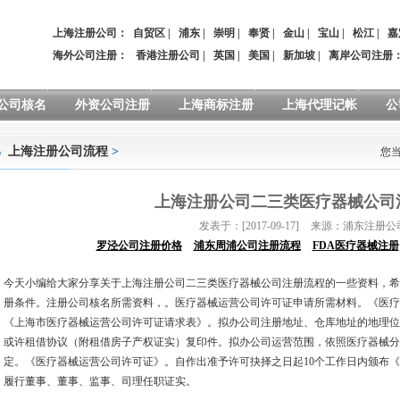
上海注册公司：
自贸区
|
浦东
|
崇明
|
奉贤
|
金山
|
宝山
|
松江
|
嘉
海外公司注册：
香港注册公司
|
英国
|
美国
|
新加坡
|
离岸公司注册
公司核名
外资公司注册
上海商标注册
上海代理记帐
公
上海注册公司流程
>
您
上海注册公司二三类医疗器械公司
发表于：[2017-09-17]
来源：浦东注册公
罗泾公司注册价格
浦东周浦公司注册流程
FDA医疗器械注册
今天小编给大家分享关于上海注册公司二三类医疗器械公司注册流程的一些资料，希
册条件。注册公司核名所需资料，。医疗器械运营公司许可证申请所需材料。《医疗
《上海市医疗器械运营公司许可证请求表》。拟办公司注册地址、仓库地址的地理位
或许租借协议（附租借房子产权证实）复印件。拟办公司运营范围，依照医疗器械分
定。《医疗器械运营公司许可证》。自作出准予许可抉择之日起10个工作日内颁布
履行董事、董事、监事、司理任职证实。