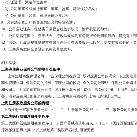
（2）派遣书（派遣单位盖章）；
（3）公司董事长或履行董事、董事、监事、司理任职证实；
（4）公司董事、监事、司理身份证复印件；
9、具有法定资历的验资组织出具的验资陈述；
10、公司居处证实，租借房子需提交租借协议书（附产权证复印件）；
11、公司运营范围中，归于法令、行政法规规则有必要报经批阅项目的，提交有关
12、法令、行政法规规则建立有限责任公司有必要报经批阅的，提交有关部分的同
13、工商局所发的全套登记表格及其他资料。
相关阅读:
上海注册商业保理公司需要什么条件
... 上海注册商业保理公司，...业保理公司在我国...场对这类公司的渴求...下上海注
商业保理公司...保理公司的投资...保理公司的投资...全的公司治理结...保理公司申请
和公司... 上海协富有限公司是...理注册上海公司，提供上海公司注册、上海自...贸
务，流程及费用...创新全程服务，...上海协富有限公司-上海代办注册公司...
上海注册家政服务公司的流程
...上海注册一家家政服务公司...> 二、注册家政公司经...> 三、家政公司注册
第二类医疗器械注册变更程序
第二类医疗器械注册变更程序（一）医疗器械注册申请人...>（二）《医疗器械注册管理
疗器械注册审批操...>以上就是第二类医疗器械注册变更程...