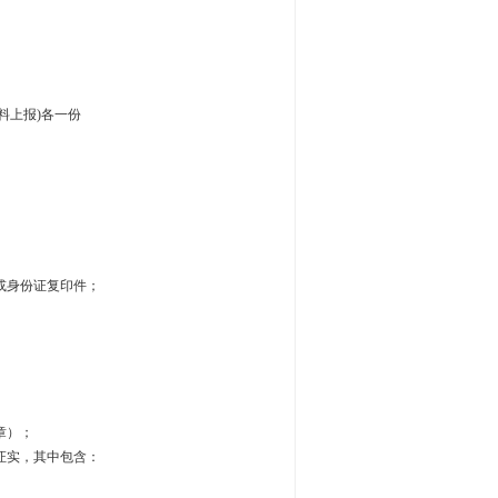
料上报)各一份
或身份证复印件；
章）；
证实，其中包含：