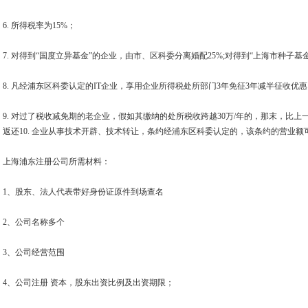
6. 所得税率为15%；
7. 对得到“国度立异基金”的企业，由市、区科委分离婚配25%;对得到“上海市种子基
8. 凡经浦东区科委认定的IT企业，享用企业所得税处所部门3年免征3年减半征收优
9. 对过了税收减免期的老企业，假如其缴纳的处所税收跨越30万/年的，那末，比上
返还10. 企业从事技术开辟、技术转让，条约经浦东区科委认定的，该条约的营业
上海浦东注册公司所需材料：
1、股东、法人代表带好身份证原件到场查名
2、公司名称多个
3、公司经营范围
4、公司注册 资本，股东出资比例及出资期限；