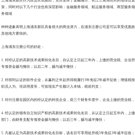
上海浦东新区作为自贸区试验田，充分发挥了金融城市、长江三角洲绝对的地理位置
策，同时对以下几个行业也有深层影响：金融服务领域、航运服务领域、商贸服务领
务领域
种种迹象表明上海浦东新区具备很大的商业潜力，在浦东注册公司是可以享受优惠政
其他地方要快的。
上海浦东注册公司的好处：
1. 对经认定的高新技术成果转化名目，自认定之日起三年内，上缴的营业税、企业
专项资金赐与搀扶；以后二年，赐与减半搀扶；
2. 对得到认证的软件企业，从赢利之年起所得税履行3年免征2年减半征收；增值税按
职员人为、培训用度等，可按现实产生额计入本钱，税前列支；
3. 对付注册在园区内的经认定的科技企业，前三个财务年度中，企业上缴的营业税，
4. 经认定的领有自立知识产权的高新技术成果转化名目，从认定之日起五年内，上
部门，由财务支配专项资金赐与搀扶；以后三年，赐与减半搀扶；
5. 凡被认定为高新技术成果转化名目标，该名目可享用处所税5年免征3年减半征收；