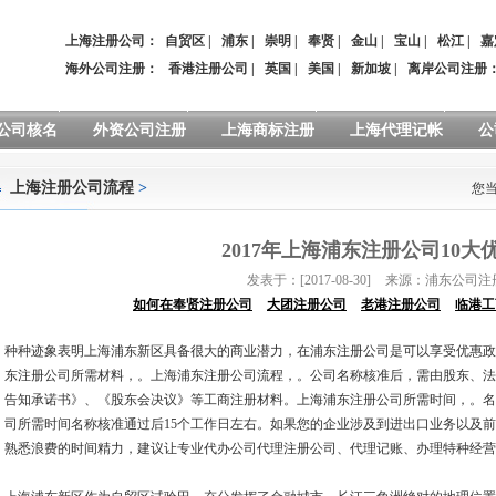
上海注册公司：
自贸区
|
浦东
|
崇明
|
奉贤
|
金山
|
宝山
|
松江
|
嘉
海外公司注册：
香港注册公司
|
英国
|
美国
|
新加坡
|
离岸公司注册
公司核名
外资公司注册
上海商标注册
上海代理记帐
公
上海注册公司流程
>
您
2017年上海浦东注册公司10大
发表于：[2017-08-30]
来源：浦东公司注
如何在奉贤注册公司
大团注册公司
老港注册公司
临港工
种种迹象表明上海浦东新区具备很大的商业潜力，在浦东注册公司是可以享受优惠政
东注册公司所需材料，。上海浦东注册公司流程，。公司名称核准后，需由股东、法
告知承诺书》、《股东会决议》等工商注册材料。上海浦东注册公司所需时间，。名
司所需时间名称核准通过后15个工作日左右。如果您的企业涉及到进出口业务以及
熟悉浪费的时间精力，建议让专业代办公司代理注册公司、代理记账、办理特种经营