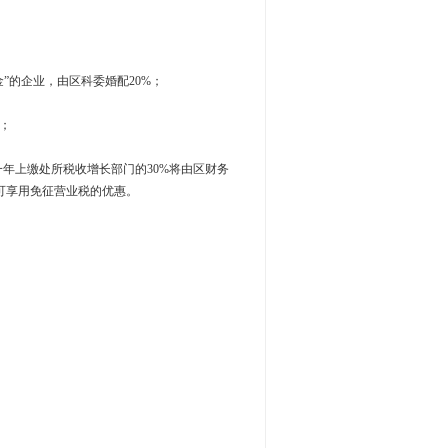
金”的企业，由区科委婚配20%；
惠；
一年上缴处所税收增长部门的30%将由区财务
额可享用免征营业税的优惠。