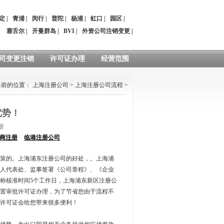
定
|
青浦
|
闵行
|
普陀
|
杨浦
|
虹口
|
园区
|
：
塞舌尔
|
开曼群岛
|
BVI
|
外资公司注销变更
|
司变更注销
许可证办理
经营范围
当前的位置：
上海注册公司
>
上海注册公司流程
>
优势！
册
商注册
临港注册公司
策的。上海浦东注册公司的好处，。上海浦
人代表处、监事签署《公司章程》、《企业
称核准时间5个工作日，上海浦东新区注册公
前置审批许可证办理，为了节省您由于流程不
许可证会给您带来很多便利！