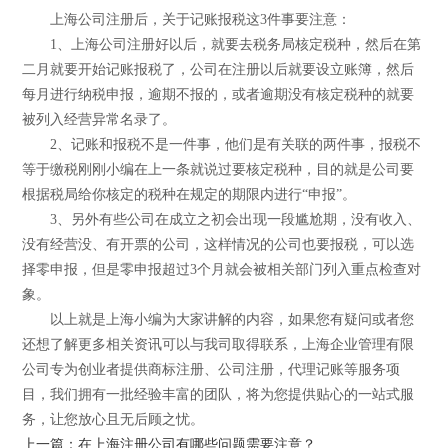
上海公司注册后，关于记账报税这3件事要注意：
1、上海公司注册好以后，就要去税务局核定税种，然后在第
二月就要开始记账报税了，公司在注册以后就要设立账簿，然后
每月进行纳税申报，逾期不报的，或者逾期没有核定税种的就要
被列入经营异常名录了。
2、记账和报税不是一件事，他们是有关联的两件事，报税不
等于缴税刚刚小编在上一条就说过要核定税种，目的就是公司要
根据税局给你核定的税种在规定的期限内进行“申报”。
3、另外有些公司在成立之初会出现一段尴尬期，没有收入、
没有经营没、有开票的公司，这样情况的公司也要报税，可以选
择零申报，但是零申报超过3个月就会被相关部门列入重点检查对
象。
以上就是上海小编为大家讲解的内容，如果您有疑问或者您
还想了解更多相关资讯可以与我司取得联系，上海企业管理有限
公司专为创业者提供商标注册、公司注册，代理记账等服务项
目，我们拥有一批经验丰富的团队，将为您提供贴心的一站式服
务，让您放心且无后顾之忧。
上一篇：在上海注册公司有哪些问题需要注意？