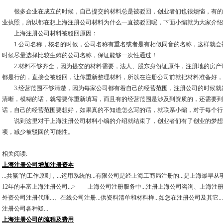
很多企业在成立的时候，自己提交的材料总是被驳回，创业者们也很烦恼，有的
业执照，所以都在想上海注册公司材料为什么一直被驳回呢，下面小编就为大家介绍
上海注册公司材料被驳回原因：
1.公司名称，核名的时候，公司名称有重名或者是有相似同音的名称，这样就会
时候尽量选择比较生僻的公司名称，保证能够一次性通过！
2.材料不够齐全，因为提交的材料需要，法人、股东身份证原件，注册地的房产
都是行的，直接会被驳回，让你重新整理材料，所以在注册公司前就把材料准备好，
3.经营范围不够清楚，因为每家公司都有着自己的经营范围，注册公司的时候就
清晰，模糊的话，就需要你重新填写，而且有的经营范围是涉及到资质的，还需要到
话，自己的经营范围要想好，如果真的不知道怎么写的话，就联系小编，对于每个行
说到这里对于上海注册公司材料小编的介绍就结束了，创业者们有了创业的梦想
项，减少被驳回的可能性。
相关阅读:
上海注册公司增加注册资本
...共赢”的工作原则，...运用系统的...有限公司是经上海工商局注册的...是上海最早从
12年的丰富上海注册公司...> 上海公司注册服务中...注册上海公司咨询、上海注册公
外资公司注册代理...、在线公司注册...供资料清单和材料样...如您在注册公司及其它..
注册公司各种疑...
上海注册公司的流程及费用