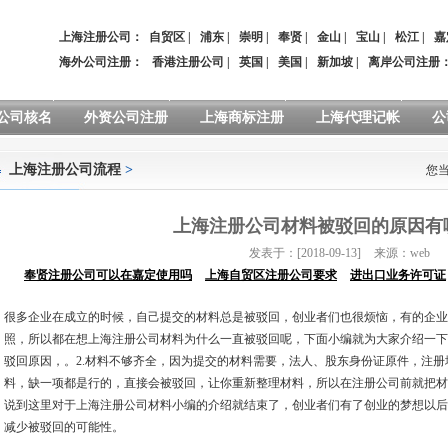
上海注册公司：
自贸区
|
浦东
|
崇明
|
奉贤
|
金山
|
宝山
|
松江
|
嘉
海外公司注册：
香港注册公司
|
英国
|
美国
|
新加坡
|
离岸公司注册
公司核名
外资公司注册
上海商标注册
上海代理记帐
公
上海注册公司流程
>
您
上海注册公司材料被驳回的原因有
发表于：[2018-09-13]
来源：web
奉贤注册公司可以在嘉定使用吗
上海自贸区注册公司要求
进出口业务许可证
很多企业在成立的时候，自己提交的材料总是被驳回，创业者们也很烦恼，有的企业
照，所以都在想上海注册公司材料为什么一直被驳回呢，下面小编就为大家介绍一下
驳回原因，。2.材料不够齐全，因为提交的材料需要，法人、股东身份证原件，注
料，缺一项都是行的，直接会被驳回，让你重新整理材料，所以在注册公司前就把材
说到这里对于上海注册公司材料小编的介绍就结束了，创业者们有了创业的梦想以后
减少被驳回的可能性。