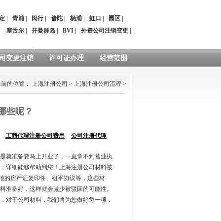
定
|
青浦
|
闵行
|
普陀
|
杨浦
|
虹口
|
园区
|
：
塞舌尔
|
开曼群岛
|
BVI
|
外资公司注销变更
|
司变更注销
许可证办理
经营范围
当前的位置：
上海注册公司
>
上海注册公司流程
>
哪些呢？
工商代理注册公司费用
公司注册代理
是就准备要马上开业了，一直拿不到营业执
，详细能够帮助到您！上海注册公司材料被
册地的房产证复印件、租平协议等，这些材
料准备好，这样就会减少被驳回的可能性。
，对于公司材料，我们将为您做好每一项，