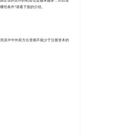
国企业的合作的机会也是越来越多，所以现
哪些条件?请看下面的介绍。
(而其中中外双方出资都不能少于注册资本的