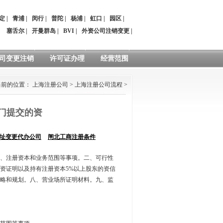
定
|
青浦
|
闵行
|
普陀
|
杨浦
|
虹口
|
园区
|
：
塞舌尔
|
开曼群岛
|
BVI
|
外资公司注销变更
|
司变更注销
许可证办理
经营范围
当前的位置：
上海注册公司
>
上海注册公司流程
>
门提交的资
址变更代办公司
闸北工商注册条件
、注册资本和业务范围等事项。二、可行性
资证明以及持有注册资本5%以上股东的资信
略和规划。八、营业场所证明材料。九、监