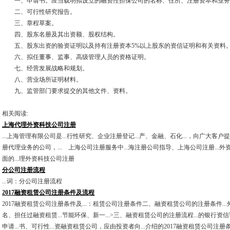
一、申请书。应当载明拟设立的融资性担保公司的名称、住所、注册资本和业务
二、可行性研究报告。
三、章程草案。
四、股东名册及其出资额、股权结构。
五、股东出资的验资证明以及持有注册资本5%以上股东的资信证明和有关资料
六、拟任董事、监事、高级管理人员的资格证明。
七、经营发展战略和规划。
八、营业场所证明材料。
九、监管部门要求提交的其他文件、资料。
相关阅读:
上海代理外资科技公司注册
...上海管理有限公司是...行性研究、企业注册登记...产、金融、石化...，向广大客户
册代理业务的公司，... 上海公司注册服务中...海注册公司指导、上海公司注册...
面的...理外资科技公司注册
分公司注册流程
...词：分公司注册流程
2017融资租赁公司注册条件及流程
2017融资租赁公司注册条件及...：租赁公司注册条件二、融资租赁公司的注册条件...外
名、担任过融资租赁...节能环保、新一...>三、融资租赁公司的注册流程...的银行资
申请...书、可行性...资融资租赁公司，应由投资者向...介绍的2017融资租赁公司注册条.