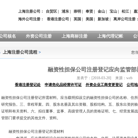
上海注册公司：
自贸区
|
浦东
|
崇明
|
奉贤
|
金山
|
宝山
|
松江
|
嘉
海外公司注册：
香港注册公司
|
英国
|
美国
|
新加坡
|
离岸公司注册
公司核名
外资公司注册
上海商标注册
上海代理记帐
公
上海注册公司流程
>
您
融资性担保公司注册登记应向监管部
发表于：[2018-03-20]
来源：web
香港注册登记处
申请危化品经营许可证
外资企业工商变更登记
公司地
融资性担保公司注册登记所需材料。应当载明拟设立的融资性担保公司的名称、住所
研究报告。三、章程草案。四、股东名册及其出资额、股权结构。五、股东出资的验
证明和有关资料。六、拟任董事、监事、高级管理人员的资格证明。七、经营发展战
管部门要求提交的其他文件、资料。
融资性担保公司注册登记所需材料