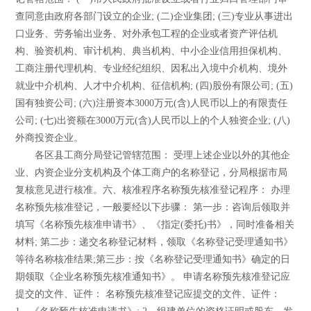
查同意由政府各部门设立的企业; (二)企业集团; (三)专业从事进出
口业务、劳务输出业务、对外承包工程的企业或者资产评估机
构、验资机构、审计机构、典当机构、中小企业信用担保机构、
工商注册代理机构、专业经纪组织、因私出入境中介机构、境外
就业中介机构、人才中介机构、征信机构; (四)股份有限公司; (五)
国有独资公司; (六)注册资本3000万元(含)人民币以上的有限责任
公司; (七)出资额在3000万元(含)人民币以上的个人独资企业; (八)
外商投资企业。
各区县工商分局登记管辖范围： 受理上述企业以外的其他企
业、内资企业分支机构及个体工商户的名称登记，分局根据市局
复核意见进行核准。六、核准程序名称预先核准登记程序： 办理
名称预先核准登记，一般要经以下步骤： 第一步：咨询后领取并
填写《名称预先核准申请书》、《指定(委托)书》，同时准备相关
材料; 第二步：递交名称登记材料，领取《名称登记受理通知书》
等待名称核准结果;第三步：按《名称登记受理通知书》确定的日
期领取《企业名称预先核准通知书》。 申请名称预先核准登记应
提交的文件、证件： 名称预先核准登记应提交的文件、证件：