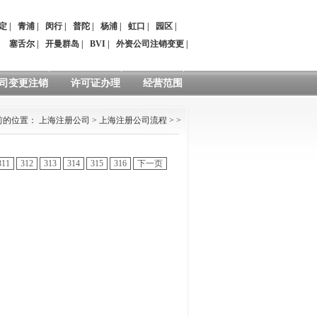
定
|
青浦
|
闵行
|
普陀
|
杨浦
|
虹口
|
园区
|
：
塞舌尔
|
开曼群岛
|
BVI
|
外资公司注销变更
|
司变更注销
许可证办理
经营范围
前的位置：
上海注册公司
>
上海注册公司流程
> >
311
312
313
314
315
316
下一页