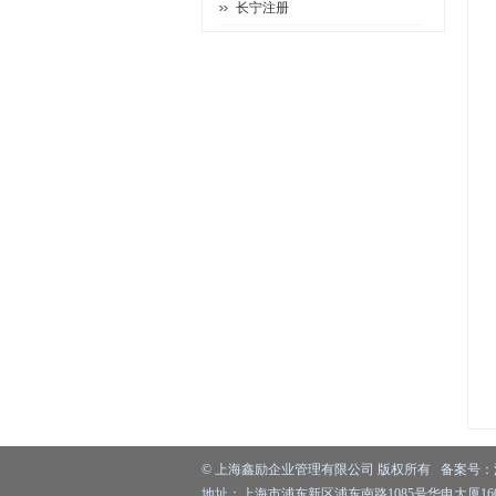
长宁注册
©
上海鑫励企业管理有限公司
版权所有 备案号：
地址：上海市浦东新区浦东南路1085号华申大厦1603