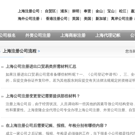
上海注册公司：
自贸区
|
浦东
|
崇明
|
奉贤
|
金山
|
宝山
|
松江
|
嘉
海外公司注册：
香港注册公司
|
英国
|
美国
|
新加坡
|
离岸公司注册
公司核名
外资公司注册
上海商标注册
上海代理记帐
公
上海注册公司流程
>
您当
上海公司注册进出口贸易类所需材料汇总
如果注册进出口贸易公司需准备哪些材料呢？一、《公司登记申请书》。三、全
的，应提交身份证件复印件。若为其他股东则应提交有关法律法规规定的资格证明
上海公司注册变更登记需要提供那些材料？
注册上海公司后，由于经营状况、人员调动和一些其他的因素导致公司结构变动
性和重要性。上海壹隆企业代理公司专业办理上海公司注册、外资公司注册、自
在上海注册公司后需要记账、报税、年检分别有哪些内容？
成立一家公司之后记账、报税、年检是必须做的工作，当下很多小公司都是找代