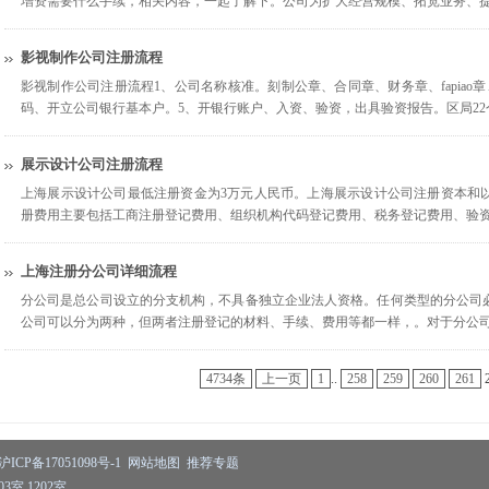
增资需要什么手续，相关内容，一起了解下。公司为扩大经营规模、拓宽业务、
影视制作公司注册流程
影视制作公司注册流程1、公司名称核准。刻制公章、合同章、财务章、fapiao
码、开立公司银行基本户。5、开银行账户、入资、验资，出具验资报告。区局2
展示设计公司注册流程
上海展示设计公司最低注册资金为3万元人民币。上海展示设计公司注册资本和
册费用主要包括工商注册登记费用、组织机构代码登记费用、税务登记费用、验
上海注册分公司详细流程
分公司是总公司设立的分支机构，不具备独立企业法人资格。任何类型的分公司
公司可以分为两种，但两者注册登记的材料、手续、费用等都一样，。对于分公
4734条
上一页
1
..
258
259
260
261
沪ICP备17051098号-1
网站地图
推荐专题
室 1202室