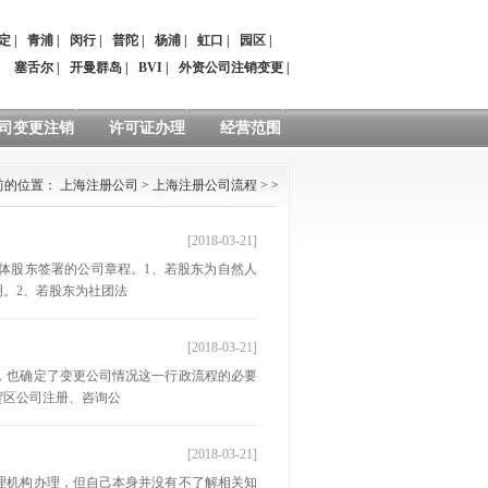
定
|
青浦
|
闵行
|
普陀
|
杨浦
|
虹口
|
园区
|
：
塞舌尔
|
开曼群岛
|
BVI
|
外资公司注销变更
|
司变更注销
许可证办理
经营范围
前的位置：
上海注册公司
>
上海注册公司流程
> >
[2018-03-21]
体股东签署的公司章程。1、若股东为自然人
。2、若股东为社团法
[2018-03-21]
，也确定了变更公司情况这一行政流程的必要
贸区公司注册、咨询公
[2018-03-21]
理机构办理，但自己本身并没有不了解相关知