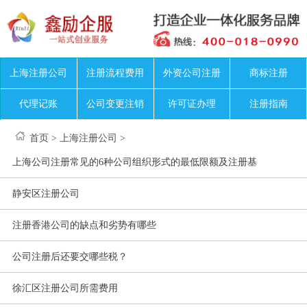
上海注册公司
注册流程费用
外资公司注册
商标注册
代理记账
公司变更注销
许可证办理
注册指南
首页
>
上海注册公司
>
上海公司注册常见的6种公司组织形式的最低限额及注册基
静安区注册公司
注册香港公司的缺点和劣势有哪些
公司注册后还要交哪些税？
徐汇区注册公司所需费用