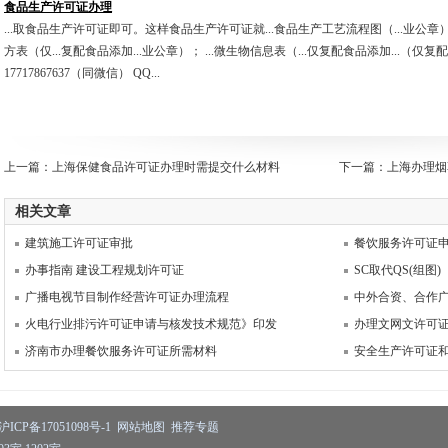
食品生产许可证办理
...取食品生产许可证即可。这样食品生产许可证就...食品生产工艺流程图（...业公章）； 
方表（仅...复配食品添加...业公章）； ...微生物信息表（...仅复配食品添加...（仅复
17717867637（同微信） QQ...
上一篇：
上海保健食品许可证办理时需提交什么材料
下一篇：
上海办理烟
相关文章
建筑施工许可证审批
餐饮服务许可证
办事指南 建设工程规划许可证
SC取代QS(组图)
广播电视节目制作经营许可证办理流程
中外合资、合作
火电行业排污许可证申请与核发技术规范》印发
办理文网文许可
济南市办理餐饮服务许可证所需材料
安全生产许可证
沪ICP备17051098号-1
网站地图
推荐专题