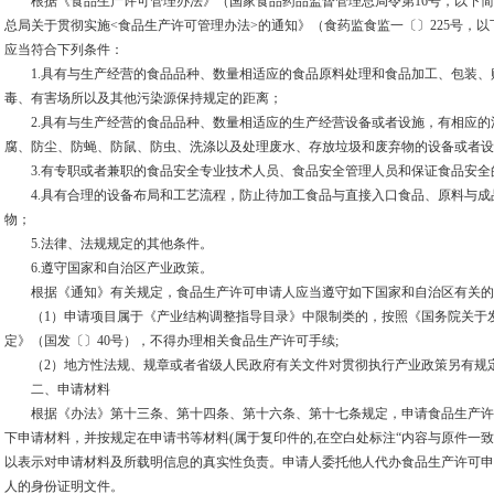
根据《食品生产许可管理办法》（国家食品药品监督管理总局令第16号，以下简
总局关于贯彻实施<食品生产许可管理办法>的通知》（食药监食监一〔〕225号，
应当符合下列条件：
1.具有与生产经营的食品品种、数量相适应的食品原料处理和食品加工、包装、
毒、有害场所以及其他污染源保持规定的距离；
2.具有与生产经营的食品品种、数量相适应的生产经营设备或者设施，有相应的
腐、防尘、防蝇、防鼠、防虫、洗涤以及处理废水、存放垃圾和废弃物的设备或者设
3.有专职或者兼职的食品安全专业技术人员、食品安全管理人员和保证食品安全
4.具有合理的设备布局和工艺流程，防止待加工食品与直接入口食品、原料与成
物；
5.法律、法规规定的其他条件。
6.遵守国家和自治区产业政策。
根据《通知》有关规定，食品生产许可申请人应当遵守如下国家和自治区有关的
（1）申请项目属于《产业结构调整指导目录》中限制类的，按照《国务院关于发
定》（国发〔〕40号），不得办理相关食品生产许可手续;
（2）地方性法规、规章或者省级人民政府有关文件对贯彻执行产业政策另有规
二、申请材料
根据《办法》第十三条、第十四条、第十六条、第十七条规定，申请食品生产许
下申请材料，并按规定在申请书等材料(属于复印件的,在空白处标注“内容与原件一致
以表示对申请材料及所载明信息的真实性负责。申请人委托他人代办食品生产许可申
人的身份证明文件。