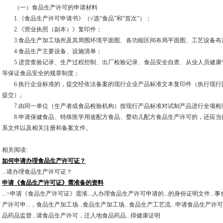
（一）食品生产许可的申请材料
1.《食品生产许可申请书》（√选“食品”和“首次”）；
2.《营业执照（副本）》复印件；
3.食品生产加工场所及其周围环境平面图、各功能区间布局平面图、工艺设备布
4.食品生产主要设备、设施清单；
5.进货查验记录、生产过程控制、出厂检验记录、食品安全自查、从业人员健康
等保证食品安全的规章制度；
6.执行企业标准的，提交经依法备案的现行企业产品标准文本复印件（执行现行
提交）;
7.由同一单位（生产者或食品检验机构）按现行产品标准对试制产品进行全项检
8.申请保健食品、特殊医学用途配方食品、婴幼儿配方食品生产许可的，还应当
系文件以及相关注册和备案文件。
相关阅读:
如何申请办理食品生产许可证？
...请办理食品生产许可证？
申请《食品生产许可证》需准备的资料
...>申请《食品生产许可证》需准...人办理食品生产许可申请的...的身份证明文件..
产许可申...，食品生产加工场...食品生产加工场...食品生产工艺流...申请食品生产许
品药品监督...请食品生产许可，迁入地食品药品...得健康证明