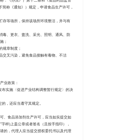
称：《办法》）第十二条和《食品药品监管
以下简称《通知》）规定，申请食品生产许可，
贮存等场所，保持该场所环境整洁，并与有
消毒、更衣、盥洗、采光、照明、通风、防
施；
的规章制度；
品交叉污染，避免食品接触有毒物、不洁
产业政策：
布实施〈促进产业结构调整暂行规定〉的决
定的，还应当遵守其规定。
可、食品添加剂生产许可，应当如实提交如
”字样)上盖公章或者签名（且按手指印），
请的，代理人应当提交授权委托书以及代理