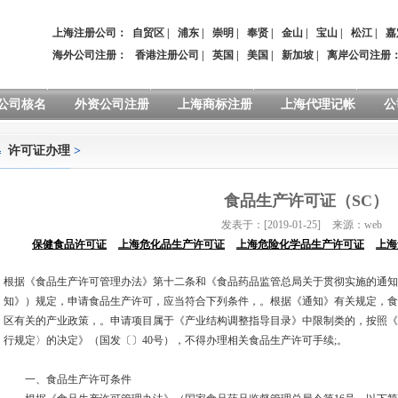
上海注册公司：
自贸区
|
浦东
|
崇明
|
奉贤
|
金山
|
宝山
|
松江
|
嘉
海外公司注册：
香港注册公司
|
英国
|
美国
|
新加坡
|
离岸公司注册
公司核名
外资公司注册
上海商标注册
上海代理记帐
公
许可证办理
>
食品生产许可证（SC）
发表于：[2019-01-25]
来源：web
保健食品许可证
上海危化品生产许可证
上海危险化学品生产许可证
上海
根据《食品生产许可管理办法》第十二条和《食品药品监管总局关于贯彻实施的通知
知》）规定，申请食品生产许可，应当符合下列条件，。根据《通知》有关规定，食
区有关的产业政策，。申请项目属于《产业结构调整指导目录》中限制类的，按照《
行规定〉的决定》（国发〔〕40号），不得办理相关食品生产许可手续;。
一、食品生产许可条件