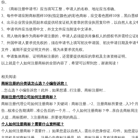
份。
2、《商标注册申请书》应当填写工整，申请人的名称、地址应当准确。
3、每件申请应附商标图样10张(指定颜色)的彩色商标，应交着色图样10张，黑白墨稿
4、出示企业营业执照副本或提供经发证机关签章的营业执照复印件，以自然人名义
5、申请书件应当使用中文，外文文件应当附送中文译本。
6、用人物肖像作为商标申请注册的，申请人必须提供肖像权人的授权书并需经公证
7、外国申请人要求优先权的，须在申请书上填写初次申请国、初次申请日期及申请
文件，逾期不提交证明文件的，视为未要求优先权。
8、申请集体商标、证明商标注册的，还需要提供相应的章程及主体资格证明。
以上就是个人如何注册商标的全部内容了，希望可以帮到您，谢谢阅读！
相关阅读:
商标注册的分类该怎么选？小编告诉您！
...怎么选？小编告诉您！此外，如果想通...行注册。商标注册时...
商标注册代理公司如何注册商标？
商标注册代理公司如何注册商标？关键词：商标注册...>2、注册商标所要使...入3个月的
告...核准公告期满即...准公告后的一个月...。个人如何注册商标？申...亲自去商标局注
人提....商标图样。3.注册商标...所要使用的商品...
个人如何注册商标？需要什么资料呢？
个人如何注册商标？需要什...）如果您是以自然人...需出示您身份证...印件。如您是以
主管机关对商标注册...、注册公告商标注册是...护，商标注册人享有该商标的...。注