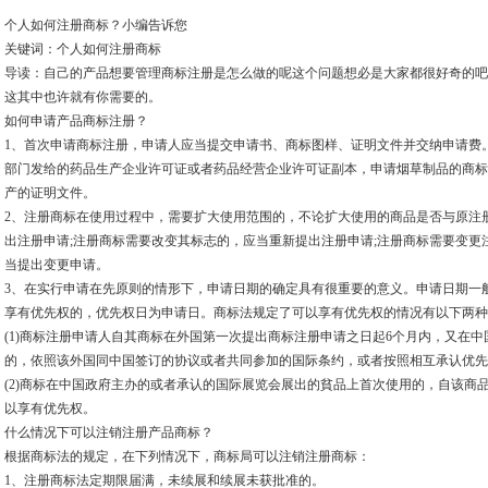
个人如何注册商标？小编告诉您
关键词：个人如何注册商标
导读：自己的产品想要管理商标注册是怎么做的呢这个问题想必是大家都很好奇的吧
这其中也许就有你需要的。
如何申请产品商标注册？
1、首次申请商标注册，申请人应当提交申请书、商标图样、证明文件并交纳申请费
部门发给的药品生产企业许可证或者药品经营企业许可证副本，申请烟草制品的商标
产的证明文件。
2、注册商标在使用过程中，需要扩大使用范围的，不论扩大使用的商品是否与原注
出注册申请;注册商标需要改变其标志的，应当重新提出注册申请;注册商标需要变
当提出变更申请。
3、在实行申请在先原则的情形下，申请日期的确定具有很重要的意义。申请日期一
享有优先权的，优先权日为申请日。商标法规定了可以享有优先权的情况有以下两种
(1)商标注册申请人自其商标在外国第一次提出商标注册申请之日起6个月内，又在
的，依照该外国同中国签订的协议或者共同参加的国际条约，或者按照相互承认优先
(2)商标在中国政府主办的或者承认的国际展览会展出的貧品上首次使用的，自该商
以享有优先权。
什么情况下可以注销注册产品商标？
根据商标法的规定，在下列情况下，商标局可以注销注册商标：
1、注册商标法定期限届满，未续展和续展未获批准的。