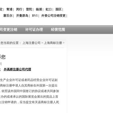
定
|
青浦
|
闵行
|
普陀
|
杨浦
|
虹口
|
园区
|
：
塞舌尔
|
开曼群岛
|
BVI
|
外资公司注销变更
|
司变更注销
许可证办理
经营范围
您当前的位置：
上海注册公司
>
上海商标注册
>
诉您
司
设
外高桥注册公司代理
生产企业许可证或者药品经营企业许可证副
商标注册申请人自其商标在外国第一次提出
，依照该外国同中国签订的协议或者共同参加
主办的或者承认的国际展览会展出的貧品上首
出注销申请的，应当提交有关该商标注册人死