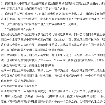
2、商标注册人申请注销其注册商标或者注销其商标在部分指定商品上的注册的，该
分指定商品上的效力自商标局收到其注销申请之起终止。
3、商标注册人死亡或者终止，自死亡或者终止之日起1年期满，该注册商标没有办
该注册商标。提出注销申请的，应当提交有关该商标注册人死亡或者终止的证据。注
的，该注册商标专用权自商标注册人死亡或者终止之日起终止。
一个产品能注册几个商标？
据说娃哈哈注册了哈娃娃等许多与娃哈哈比较相近的商标。同一公司在同个商品上使
围绕一个主要的商标申请若干相近的商标，防止他人申请，避免使主商标被弱化。联
这种做法也没有太大的必要，娃哈哈被注册后，其他公司如果以哈娃娃在同一类商品
请。联合商标如果不使用，同样面临被撤销的命运。
我们经常喝可口可乐，细心的人会发现，可口可乐无论是什么包装，都有几个带圈的R
统，也可以看见微软同时使用了Windows、Microsoft以及飘动的视窗图案等几
以联合商标形式出现，而是注册不同的商标。
在同一个商品上同时使用几个商标，以一个商标为主导，会使其他的商标可以搭乘主
个品牌推广费用同时得到了几个驰名商标，当然是非常经济的事情，一个公司同时拥
也有利于公司进行品牌运做。
产品商标注册需要什么资料？
申请商标注册的，应当向商标局提交《商标注册申请书》及其它文件，具体要求是：
1、申请人必须按一类商品一件商标一份申请的原则，提交《商标注册申请书》一份
定在《商标注册用商品和服务国际分类表》中的一个类别之内。委托商标代理组织代