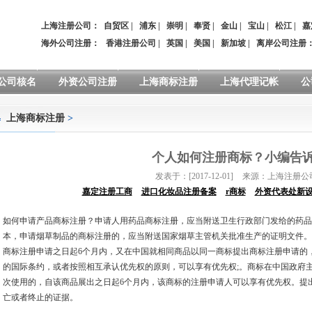
上海注册公司：
自贸区
|
浦东
|
崇明
|
奉贤
|
金山
|
宝山
|
松江
|
嘉
海外公司注册：
香港注册公司
|
英国
|
美国
|
新加坡
|
离岸公司注册
公司核名
外资公司注册
上海商标注册
上海代理记帐
公
上海商标注册
>
个人如何注册商标？小编告
发表于：[2017-12-01]
来源：上海注册公
嘉定注册工商
进口化妆品注册备案
r商标
外资代表处新
如何申请产品商标注册？申请人用药品商标注册，应当附送卫生行政部门发给的药品
本，申请烟草制品的商标注册的，应当附送国家烟草主管机关批准生产的证明文件。
商标注册申请之日起6个月内，又在中国就相同商品以同一商标提出商标注册申请的
的国际条约，或者按照相互承认优先权的原则，可以享有优先权;。商标在中国政府
次使用的，自该商品展出之日起6个月内，该商标的注册申请人可以享有优先权。提
亡或者终止的证据。