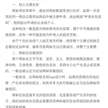
一、别人注册在前
商标局在审查中，都会对商标数据库进行比对，如果一旦发
现在同一商品过着类似商品中被注册申请，就会根据“申请在先原
则”，驳回提出申请的企业或个人。
这种情况一般是因为商标查询存在盲期，属于不可规避的客
观原因，还有一种可能是因为申请人的疏忽导致。
由于个别企业或个人缺乏相关经验，使得整个注册过程缺乏
必要的近似申请，最终导致商标无法注册成功，浪费了注册费。
二、商标近似被驳回
两个商标在文字字形、读音、含义、图形的构图及颜色、整
体结构、立体形状、颜色组合近似，容易令公众产生误认或混淆
的，一般会被认定为近似商标而被驳回。
一般来说，在商标取名和logo设计时，如果刻意模仿其他品
牌，产生傍名牌的想法，则有非常大的可能被认定为近似商标而
被驳回。
商标近似是最常见的驳回原因，也是最容易产生误判的地
方，因此知助侠在后面会着重讲讲商标被判近似而驳回的具体情
况和拯救措施。