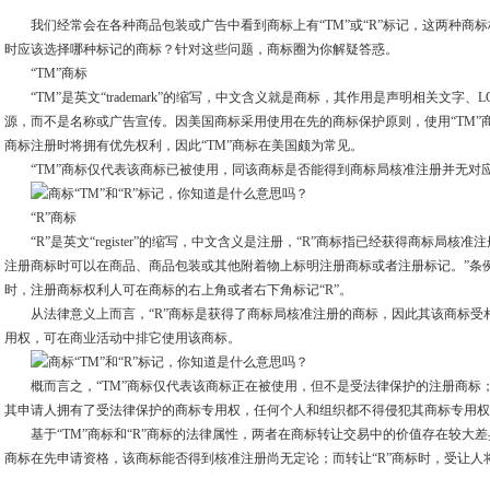
我们经常会在各种商品包装或广告中看到商标上有“TM”或“R”标记，这两种商
时应该选择哪种标记的商标？针对这些问题，商标圈为你解疑答惑。
“TM”商标
“TM”是英文“trademark”的缩写，中文含义就是商标，其作用是声明相关文字
源，而不是名称或广告宣传。因美国商标采用使用在先的商标保护原则，使用“TM”
商标注册时将拥有优先权利，因此“TM”商标在美国颇为常见。
“TM”商标仅代表该商标已被使用，同该商标是否能得到商标局核准注册并无对
“R”商标
“R”是英文“register”的缩写，中文含义是注册，“R”商标指已经获得商标局核
注册商标时可以在商品、商品包装或其他附着物上标明注册商标或者注册标记。”条例
时，注册商标权利人可在商标的右上角或者右下角标记“R”。
从法律意义上而言，“R”商标是获得了商标局核准注册的商标，因此其该商标受
用权，可在商业活动中排它使用该商标。
概而言之，“TM”商标仅代表该商标正在被使用，但不是受法律保护的注册商标；
其申请人拥有了受法律保护的商标专用权，任何个人和组织都不得侵犯其商标专用权
基于“TM”商标和“R”商标的法律属性，两者在商标转让交易中的价值存在较大差
商标在先申请资格，该商标能否得到核准注册尚无定论；而转让“R”商标时，受让人