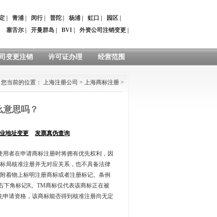
定
|
青浦
|
闵行
|
普陀
|
杨浦
|
虹口
|
园区
|
：
塞舌尔
|
开曼群岛
|
BVI
|
外资公司注销变更
|
司变更注销
许可证办理
经营范围
您当前的位置：
上海注册公司
>
上海商标注册
>
么意思吗？
业地址变更
发票真伪查询
使用者在申请商标注册时将拥有优先权利，因
商标局核准注册并无对应关系，也不具备法律
附着物上标明注册商标或者注册标记。条例
右下角标记R。TM商标仅代表该商标正在被
先申请资格，该商标能否得到核准注册尚无定