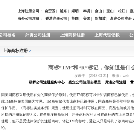
上海注册公司：
自贸区
|
浦东
|
崇明
|
奉贤
|
金山
|
宝山
|
松江
|
嘉
海外公司注册：
香港注册公司
|
英国
|
美国
|
新加坡
|
离岸公司注册
公司核名
外资公司注册
上海商标注册
上海代理记帐
公
上海商标注册
>
商标“TM”和“R”标记，你知道是什
发表于：[2018-03-21]
来源：web
颛桥公司注册服务中心
嘉定公司注册去哪里
月浦公司注册
营
因美国商标采用使用在先的商标保护原则，使用TM商标可以告知该商标已被使用，
此TM商标在美国颇为常见。TM商标仅代表该商标已被使用，同该商标是否能得到
保护作用。《商标法实施条例》规定，使用注册商标时可以在商品、商品包装或其他
所指的注册标记即为R，在使用注册商标时，注册商标权利人可在商标的右上角或者
使用，但不是受法律保护的注册商标。转让TM商标时，受让人只是得到了该商标在
论。