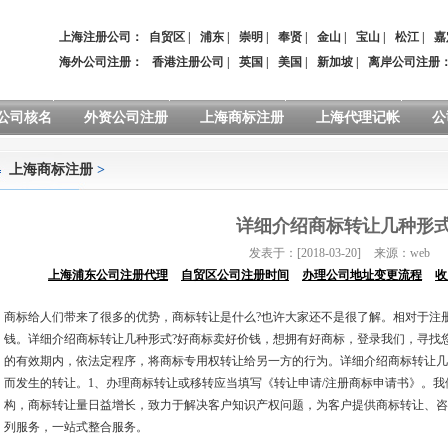
上海注册公司：
自贸区
|
浦东
|
崇明
|
奉贤
|
金山
|
宝山
|
松江
|
嘉
海外公司注册：
香港注册公司
|
英国
|
美国
|
新加坡
|
离岸公司注册
公司核名
外资公司注册
上海商标注册
上海代理记帐
公
上海商标注册
>
详细介绍商标转让几种形
发表于：[2018-03-20]
来源：web
上海浦东公司注册代理
自贸区公司注册时间
办理公司地址变更流程
收
商标给人们带来了很多的优势，商标转让是什么?也许大家还不是很了解。相对于注
钱。详细介绍商标转让几种形式?好商标卖好价钱，想拥有好商标，登录我们，寻找
的有效期内，依法定程序，将商标专用权转让给另一方的行为。详细介绍商标转让几
而发生的转让。1、办理商标转让或移转应当填写《转让申请/注册商标申请书》。
构，商标转让量日益增长，致力于解决客户知识产权问题，为客户提供商标转让、咨
列服务，一站式整合服务。