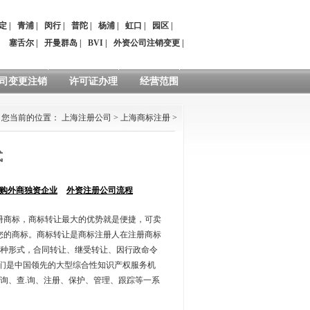
定
|
青浦
|
闵行
|
普陀
|
杨浦
|
虹口
|
园区
|
：
塞舌尔
|
开曼群岛
|
BVI
|
外资公司注销变更
|
司变更注销
许可证办理
经营范围
您当前的位置：
上海注册公司
>
上海商标注册
>
式
购外商独资企业
外资注册公司流程
册商标，商标转让最大的优势就是便捷，可卖
您的商标。商标转让是商标注册人在注册商标
种形式，合同转让、继受转让、因行政命令
我们是中国领先的大型综合性知识产权服务机
询、查.询、注册、保护、管理、跟踪等一系