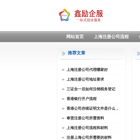
网站首页
上海注册公司流程
推荐文章
上海注册公司代理哪家好
上海注册公司地址要求
三证合一后如何注销税务登记
香港银行开户流程
香港公司存续证明文件是什么，
奉贤注册公司所需资料
上海注册公司流程和材料
注册上海公司所需要的材料