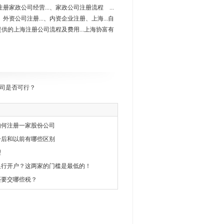
注册家政公司经营...、家政公司注册流程 ...
外资公司注册...、内资企业注册、上海...自
。提供的上海注册公司流程及费用...上海协富有
司是否可行？
东如何注册一家股份公司
一后和以前有哪些区别
理
银行开户？这两家的门槛是最低的！
还要交哪些税？