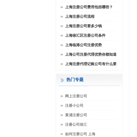
上海注册公司费用包括哪些？
上海注册公司流程
上海注册公司要多少钱
上海徐汇区注册公司条件
上海临港公司注册优势
上海公司注册代理优势你都知道
上海注册代理记账公司有什么要
热门专题
网上注册公司
注册小公司
黄浦注册公司
注册公司徐汇
如何注册公司 上海