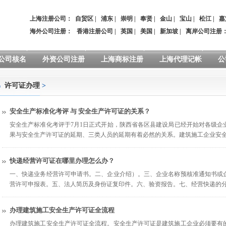
上海注册公司：
自贸区
|
浦东
|
崇明
|
奉贤
|
金山
|
宝山
|
松江
|
嘉
海外公司注册：
香港注册公司
|
英国
|
美国
|
新加坡
|
离岸公司注册
公司核名
外资公司注册
上海商标注册
上海代理记帐
公
许可证办理
>
安全生产标准化考评 与 安全生产许可证的关系？
安全生产标准化考评于7月1日正式开始，陕西省各区县建设局已经开始对各级企
果与安全生产许可证的延期、三类人员的延期有着必然的关系。建筑施工企业安
快递经营许可证在哪里办理怎么办？
一、快递业务经营许可申请书。二、企业介绍）。三、企业名称预核准通知书或
营许可申报表。五、法人简历及身份证复印件。六、验资报告。七、经营快递的
办理建筑施工安全生产许可证全流程
办理建筑施工安全生产许可证全流程。安全生产许可证是建筑施工企业必须要有