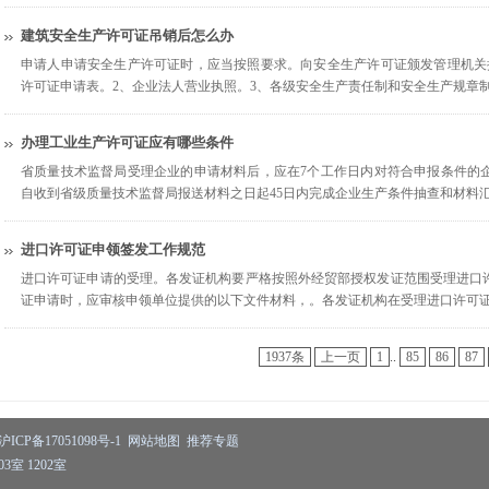
建筑安全生产许可证吊销后怎么办
申请人申请安全生产许可证时，应当按照要求。向安全生产许可证颁发管理机关
许可证申请表。2、企业法人营业执照。3、各级安全生产责任制和安全生产规章
办理工业生产许可证应有哪些条件
省质量技术监督局受理企业的申请材料后，应在7个工作日内对符合申报条件的
自收到省级质量技术监督局报送材料之日起45日内完成企业生产条件抽查和材料
进口许可证申领签发工作规范
进口许可证申请的受理。各发证机构要严格按照外经贸部授权发证范围受理进口
证申请时，应审核申领单位提供的以下文件材料，。各发证机构在受理进口许可
1937条
上一页
1
..
85
86
87
沪ICP备17051098号-1
网站地图
推荐专题
室 1202室