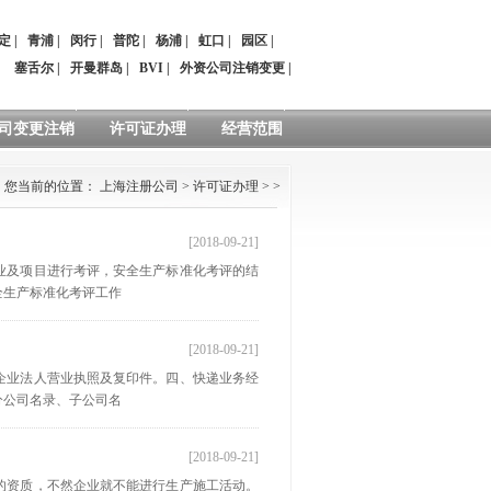
定
|
青浦
|
闵行
|
普陀
|
杨浦
|
虹口
|
园区
|
：
塞舌尔
|
开曼群岛
|
BVI
|
外资公司注销变更
|
司变更注销
许可证办理
经营范围
您当前的位置：
上海注册公司
>
许可证办理
> >
[2018-09-21]
业及项目进行考评，安全生产标准化考评的结
全生产标准化考评工作
[2018-09-21]
企业法人营业执照及复印件。四、快递业务经
分公司名录、子公司名
[2018-09-21]
的资质，不然企业就不能进行生产施工活动。