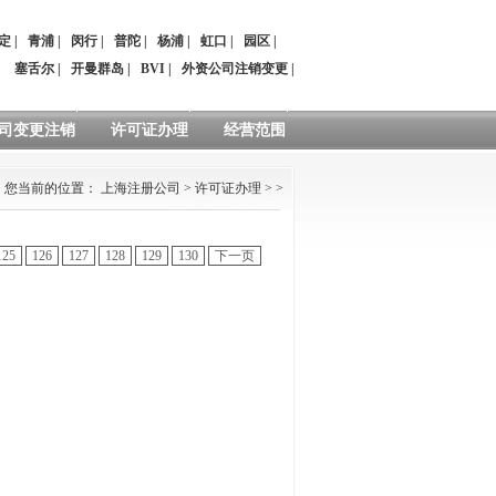
定
|
青浦
|
闵行
|
普陀
|
杨浦
|
虹口
|
园区
|
：
塞舌尔
|
开曼群岛
|
BVI
|
外资公司注销变更
|
司变更注销
许可证办理
经营范围
您当前的位置：
上海注册公司
>
许可证办理
> >
125
126
127
128
129
130
下一页