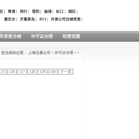
定
|
青浦
|
闵行
|
普陀
|
杨浦
|
虹口
|
园区
|
：
塞舌尔
|
开曼群岛
|
BVI
|
外资公司注销变更
|
司变更注销
许可证办理
经营范围
您当前的位置：
上海注册公司
>
许可证办理
> >
125
126
127
128
129
130
下一页