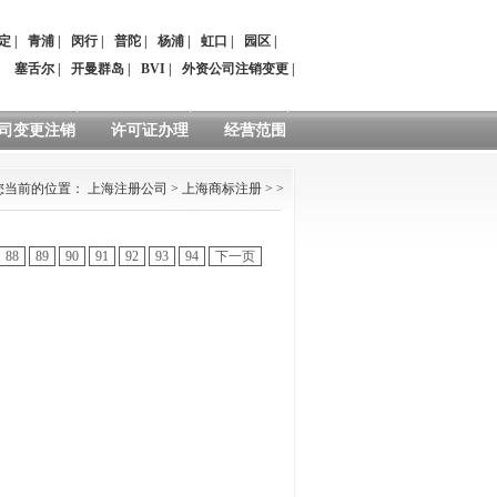
定
|
青浦
|
闵行
|
普陀
|
杨浦
|
虹口
|
园区
|
：
塞舌尔
|
开曼群岛
|
BVI
|
外资公司注销变更
|
司变更注销
许可证办理
经营范围
您当前的位置：
上海注册公司
>
上海商标注册
> >
88
89
90
91
92
93
94
下一页